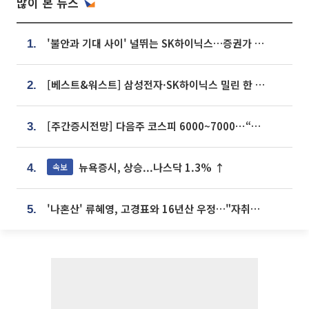
많이 본 뉴스
'불안과 기대 사이' 널뛰는 SK하이닉스…증권가 "HBM4·LTA 기반 펀터멘털 견고"
1.
[베스트&워스트] 삼성전자·SK하이닉스 밀린 한 주…상상인증권은 85% 급등
2.
[주간증시전망] 다음주 코스피 6000~7000⋯“外人 수급은 정책이 변수”
3.
뉴욕증시, 상승...나스닥 1.3% ↑
속보
4.
'나혼산' 류혜영, 고경표와 16년산 우정…"자취방서 부모님과 마주쳐"
5.