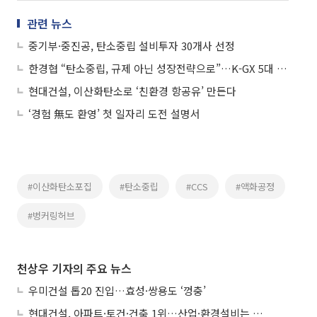
관련 뉴스
중기부·중진공, 탄소중립 설비투자 30개사 선정
한경협 “탄소중립, 규제 아닌 성장전략으로”…K-GX 5대 과제 제시
현대건설, 이산화탄소로 ‘친환경 항공유’ 만든다
‘경험 無도 환영’ 첫 일자리 도전 설명서
#이산화탄소포집
#탄소중립
#CCS
#액화공정
#벙커링허브
천상우 기자의 주요 뉴스
우미건설 톱20 진입…효성·쌍용도 ‘껑충’
현대건설, 아파트·토건·건축 1위…산업·환경설비는 삼성E&A