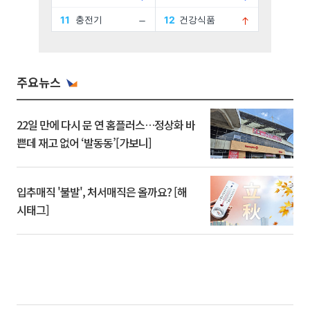
주요뉴스
22일 만에 다시 문 연 홈플러스…정상화 바
쁜데 재고 없어 ‘발동동’[가보니]
입추매직 '불발', 처서매직은 올까요? [해
시태그]