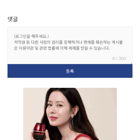
댓글
0 / 300