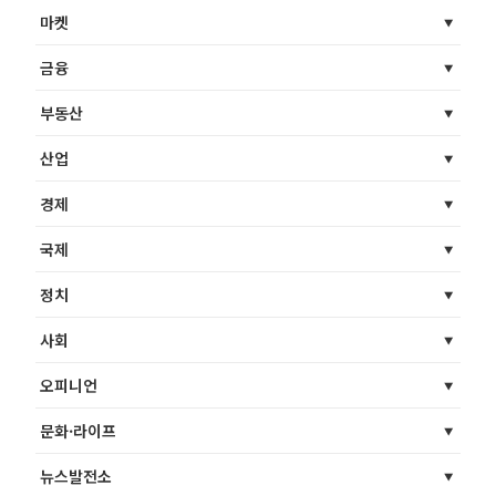
마켓
금융
부동산
산업
경제
국제
정치
사회
오피니언
문화·라이프
뉴스발전소