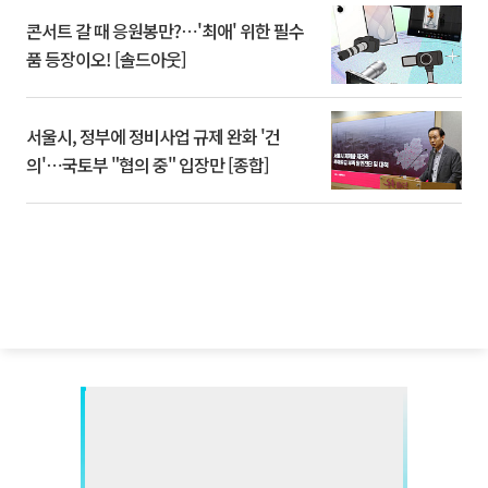
콘서트 갈 때 응원봉만?⋯'최애' 위한 필수
품 등장이오! [솔드아웃]
서울시, 정부에 정비사업 규제 완화 '건
의'⋯국토부 "협의 중" 입장만 [종합]