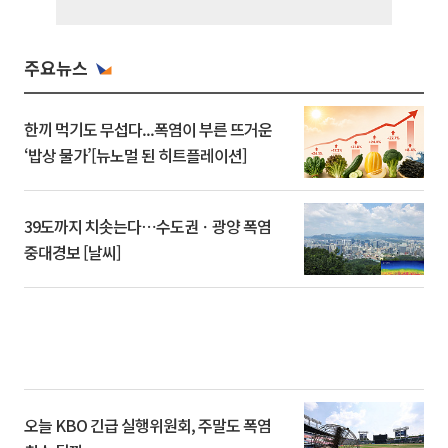
주요뉴스
한끼 먹기도 무섭다...폭염이 부른 뜨거운
‘밥상 물가’[뉴노멀 된 히트플레이션]
39도까지 치솟는다⋯수도권ㆍ광양 폭염
중대경보 [날씨]
오늘 KBO 긴급 실행위원회, 주말도 폭염