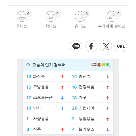
0
0
0
0
좋아요
화나요
슬퍼요
추가취재 원해요