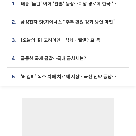
태풍 '돌핀' 이어 '찬홈' 등장…예상 경로에 한국 '한숨'
1.
삼성전자·SK하이닉스 “주주 환원 강화 방안 마련”
2.
[오늘의 IR] 고려아연ㆍ심텍ㆍ엘앤에프 등
3.
급등한 국제 금값…국내 금시세는?
4.
‘레켐비’ 독주 치매 치료제 시장…국산 신약 등장하나
5.