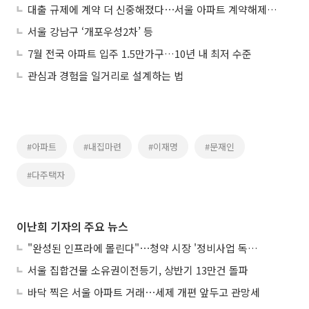
대출 규제에 계약 더 신중해졌다⋯서울 아파트 계약해제율 '뚝'
서울 강남구 ‘개포우성2차’ 등
7월 전국 아파트 입주 1.5만가구…10년 내 최저 수준
관심과 경험을 일거리로 설계하는 법
#아파트
#내집마련
#이재명
#문재인
#다주택자
이난희 기자의 주요 뉴스
"완성된 인프라에 몰린다"⋯청약 시장 '정비사업 독주' 42배 격차
서울 집합건물 소유권이전등기, 상반기 13만건 돌파
바닥 찍은 서울 아파트 거래⋯세제 개편 앞두고 관망세