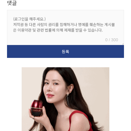
댓글
0 / 300