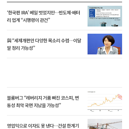
‘한국판 IRA’ 베일 벗었지만…반도체·배터
리 업계 “시행령이 관건”
與 “세제개편안 다양한 목소리 수렴…이달
말 정리 가능성”
블룸버그 “레버리지 거품 빠진 코스피, 변
동성 최악 국면 지났을 가능성”
영업익으로 이자도 못 낸다…건설 한계기