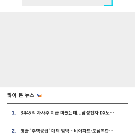
많이 본 뉴스
3445억 자사주 지급 마쳤는데...삼성전자 DX노조, 뒤늦은 '떼쓰기 집회'
1.
영끌 '주택공급' 대책 임박⋯비아파트·도심복합까지 총동원
2.