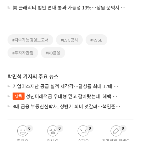
美 클래리티 법안 연내 통과 가능성 13%…상원 문턱서 제동
#지속가능경영보고서
#ESG공시
#KSSB
#투자자관점
#KB금융
박민석 기자의 주요 뉴스
기업미소재단 공급 실적 제각각⋯달성률 최대 17배 차이
청년미래적금 우대형 믿고 갈아탔는데 ‘혜택 반토막’…심사 오류에 가입자 혼선
단독
4대 금융 부동산신탁사, 상반기 희비 엇갈려…책임준공 손실 반영 시점이 갈랐다
0
0
0
0
좋아요
화나요
슬퍼요
추가취재 원해요