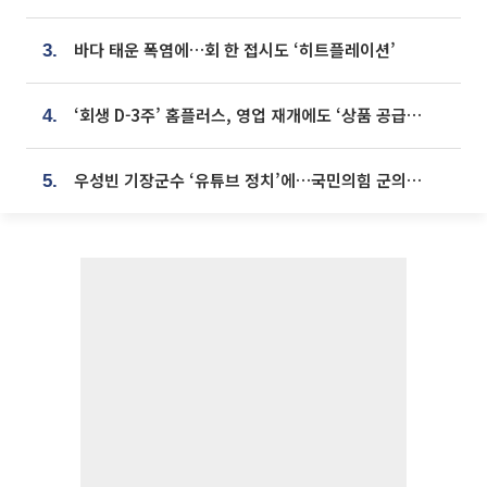
바다 태운 폭염에…회 한 접시도 ‘히트플레이션’
3.
‘회생 D-3주’ 홈플러스, 영업 재개에도 ‘상품 공급망’ 복구가 생존 관건
4.
우성빈 기장군수 ‘유튜브 정치’에…국민의힘 군의원들 집단 반발
5.