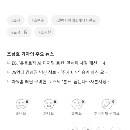
#효성
#조현준
#갤럭시아에셋매니지먼트
#효성그룹
#조재현
조남호 기자의 주요 뉴스
E8, ‘온톨로지 AI·디지털 트윈’ 앞세워 체질 개선… 4분기 흑자전환 총력
25억에 경영권 넘긴 상보…‘주가 바닥’ 승계 마친 오너 2세, 주가 부양 나설까
아워홈 떠난 구미현, 코스닥 ‘본느’ 품는다…자본시장 전면 등판
0
0
0
0
좋아요
화나요
슬퍼요
추가취재 원해요