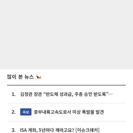
많이 본 뉴스
김정관 장관 “반도체 성과급, 주총 승인 받도록”…상법·자본시장법 개정 시사
1.
중부내륙고속도로서 미상 폭발물 발견
속보
2.
ISA 계좌, 5년마다 깨라고요? [이슈크래커]
3.