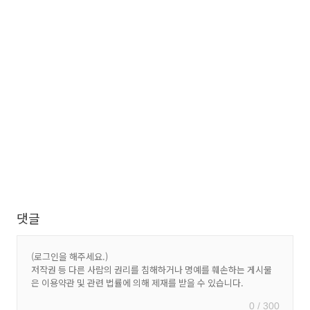
댓글
0 / 300