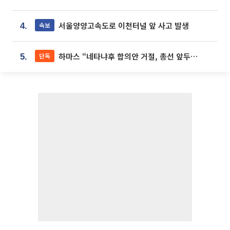
서울양양고속도로 이천터널 앞 사고 발생
속보
4.
하마스 “네타냐후 합의안 거절, 총선 앞두고 시간 끌기”
단독
5.