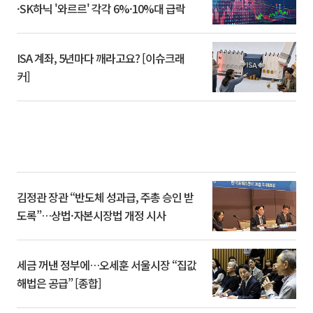
·SK하닉 '와르르' 각각 6%·10%대 급락
ISA 계좌, 5년마다 깨라고요? [이슈크래
커]
김정관 장관 “반도체 성과급, 주총 승인 받
도록”…상법·자본시장법 개정 시사
세금 꺼낸 정부에…오세훈 서울시장 “집값
해법은 공급” [종합]