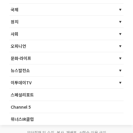
국제
정치
사회
오피니언
문화·라이프
뉴스발전소
이투데이TV
스페셜리포트
Channel 5
위너스IR클럽
무단전재 및 수집, 복사, 재배포, AI학습 이용 금지