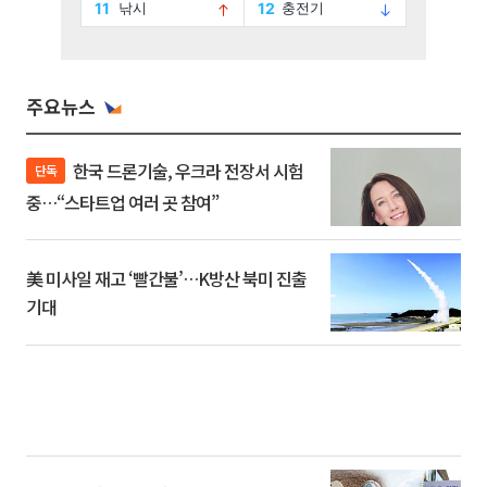
주요뉴스
한국 드론기술, 우크라 전장서 시험
단독
중…“스타트업 여러 곳 참여”
美 미사일 재고 ‘빨간불’…K방산 북미 진출
기대