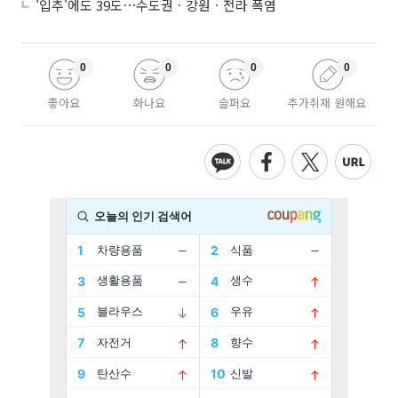
'입추'에도 39도⋯수도권ㆍ강원ㆍ전라 폭염
0
0
0
0
좋아요
화나요
슬퍼요
추가취재 원해요