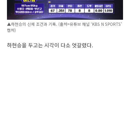
▲하현승의 신체 조건과 기록. (출처=유튜브 채널 ‘KBS N SPORTS’
캡처)
하현승을 두고는 시각이 다소 엇갈렸다.