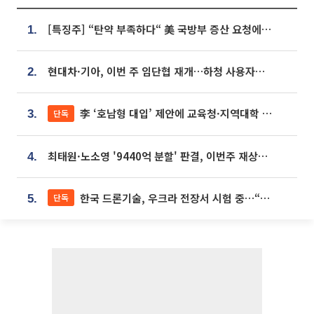
[특징주] “탄약 부족하다“ 美 국방부 증산 요청에⋯국내 방산주 급등세
1.
현대차·기아, 이번 주 임단협 재개…하청 사용자성 재심도 ‘변수’
2.
李 ‘호남형 대입’ 제안에 교육청·지역대학 서·논술형 입시 연계 '착수'
단독
3.
최태원·노소영 '9440억 분할' 판결, 이번주 재상고 여부 주목
4.
한국 드론기술, 우크라 전장서 시험 중…“스타트업 여러 곳 참여”
단독
5.