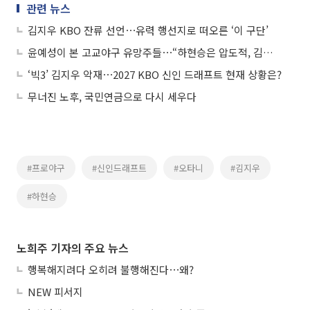
관련 뉴스
김지우 KBO 잔류 선언⋯유력 행선지로 떠오른 ‘이 구단’
윤예성이 본 고교야구 유망주들⋯“하현승은 압도적, 김지우는 괴물”
‘빅3’ 김지우 악재⋯2027 KBO 신인 드래프트 현재 상황은?
무너진 노후, 국민연금으로 다시 세우다
#프로야구
#신인드래프트
#오타니
#김지우
#하현승
노희주 기자의 주요 뉴스
행복해지려다 오히려 불행해진다⋯왜?
NEW 피서지