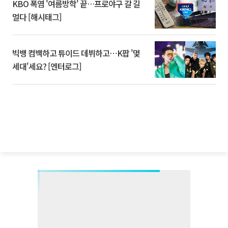
KBO 폭염 '여름방학' 끝…프로야구 갈 길
멀다 [해시태그]
빅뱅 컴백하고 튜이드 데뷔하고⋯K팝 '몇
세대'세요? [엔터로그]