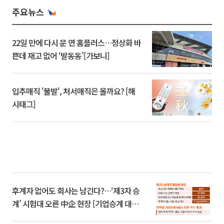
주요뉴스
22일 만에 다시 문 연 홈플러스…정상화 바
쁜데 재고 없어 ‘발동동’[가보니]
입추매직 '불발', 처서매직은 올까요? [해
시태그]
후계자 없어도 회사는 남긴다?…‘제3자 승
계’ 시험대 오른 中企 현장 [기업승계 대전
환]