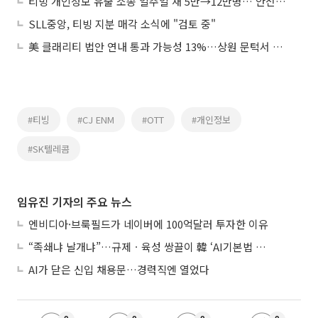
티빙 개인정보 유출 소송 일주일 새 5만→12만명…‘안전조치 위반’ 쟁점
SLL중앙, 티빙 지분 매각 소식에 "검토 중"
美 클래리티 법안 연내 통과 가능성 13%…상원 문턱서 제동
#티빙
#CJ ENM
#OTT
#개인정보
#SK텔레콤
임유진 기자의 주요 뉴스
엔비디아·브룩필드가 네이버에 100억달러 투자한 이유
“족쇄냐 날개냐”…규제ㆍ육성 쌍끌이 韓 ‘AI기본법 개정안’ 오늘 시행
AI가 닫은 신입 채용문…경력직엔 열었다