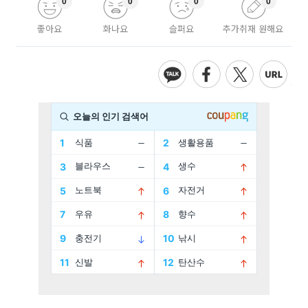
0
0
0
0
좋아요
화나요
슬퍼요
추가취재 원해요