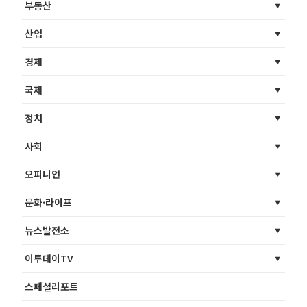
부동산
산업
경제
국제
정치
사회
오피니언
문화·라이프
뉴스발전소
이투데이TV
스페셜리포트