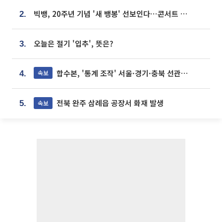
빅뱅, 20주년 기념 '새 뱅봉' 선보인다⋯콘서트 앞두고 팝업 개최
2.
오늘은 절기 '입추', 뜻은?
3.
합수본, '통계 조작' 서울·경기·충북 선관위 등 추가 압수수색
속보
4.
전북 완주 삼례읍 공장서 화재 발생
속보
5.