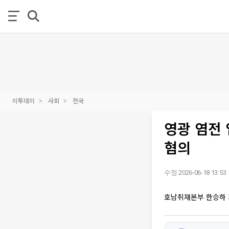
이투데이
사회
전국
영광 염전 
혐의
수정 2026-06-18 13:53
호남취재본부 한승하