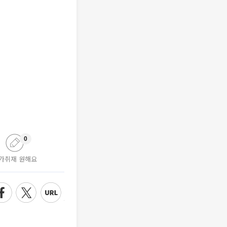
0
가취재 원해요