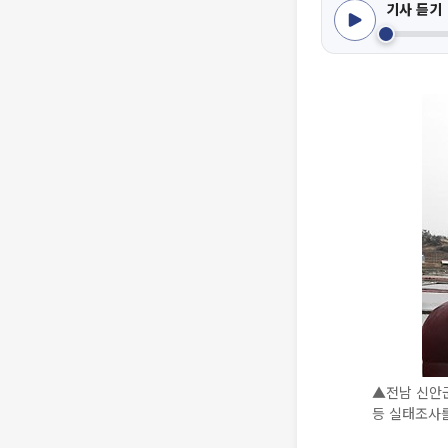
기사 듣기
▲전남 신안군
등 실태조사를