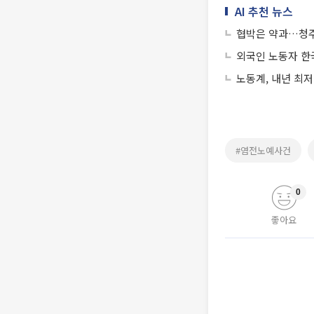
AI 추천 뉴스
협박은 약과…청주
외국인 노동자 한
노동계, 내년 최저
#염전노예사건
0
좋아요