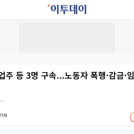
업주 등 3명 구속...노동자 폭행·감금·
 기자