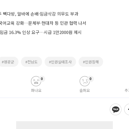
 빽다방, 알바에 손배·임금삭감 의무도 부과
국어교육 강화…문체부·현대차 등 민관 협력 나서
임금 16.3% 인상 요구…시급 1만2000원 제시
#영광군
#전남도
#인권실태조사
#인권침해
0
0
화나요
슬퍼요
추