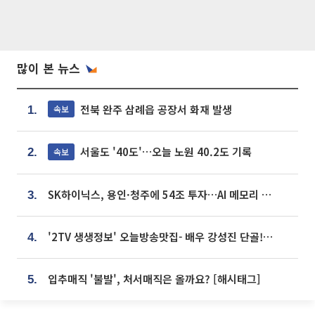
많이 본 뉴스
전북 완주 삼례읍 공장서 화재 발생
속보
1.
서울도 '40도'…오늘 노원 40.2도 기록
속보
2.
SK하이닉스, 용인·청주에 54조 투자…AI 메모리 생산기지 키운다
3.
'2TV 생생정보' 오늘방송맛집- 배우 강성진 단골! 쌀국수ㆍ푸팟퐁 커리 맛집 '블○○○'
4.
입추매직 '불발', 처서매직은 올까요? [해시태그]
5.