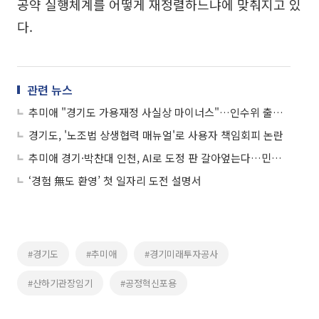
공약 실행체계를 어떻게 재정렬하느냐에 맞춰지고 있
다.
관련 뉴스
추미애 "경기도 가용재정 사실상 마이너스"…인수위 출범 첫날 '직격 경고'
경기도, '노조법 상생협력 매뉴얼'로 사용자 책임회피 논란
추미애 경기·박찬대 인천, AI로 도정 판 갈아엎는다…민선 9기 공약전략 해부
‘경험 無도 환영’ 첫 일자리 도전 설명서
#경기도
#추미애
#경기미래투자공사
#산하기관장임기
#공정혁신포용