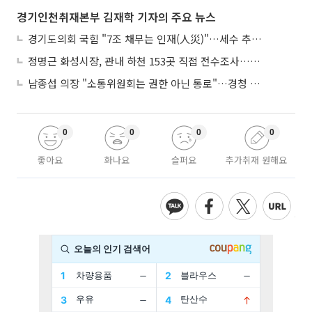
경기인천취재본부 김재학 기자의 주요 뉴스
경기도의회 국힘 "7조 채무는 인재(人災)"…세수 추계 조작 의혹 제기
정명근 화성시장, 관내 하천 153곳 직접 전수조사…불법시설 정비
남종섭 의장 "소통위원회는 권한 아닌 통로"…경청 의회 만든다
0
0
0
0
좋아요
화나요
슬퍼요
추가취재 원해요