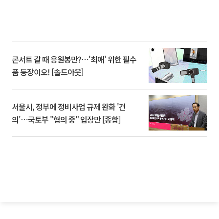
콘서트 갈 때 응원봉만?⋯'최애' 위한 필수
품 등장이오! [솔드아웃]
서울시, 정부에 정비사업 규제 완화 '건
의'⋯국토부 "협의 중" 입장만 [종합]