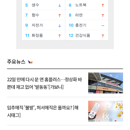
주요뉴스
22일 만에 다시 문 연 홈플러스…정상화 바
쁜데 재고 없어 ‘발동동’[가보니]
입추매직 '불발', 처서매직은 올까요? [해
시태그]