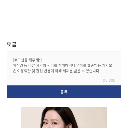
댓글
0 / 300