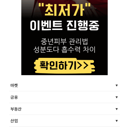
마켓
금융
부동산
산업