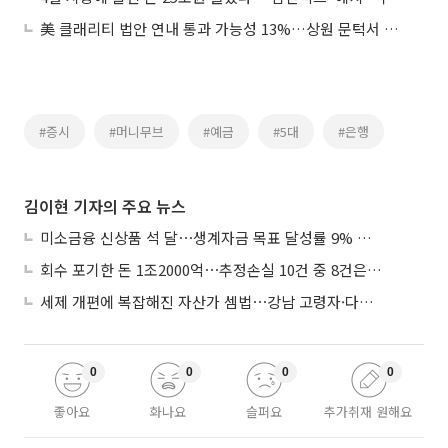
美 클래리티 법안 연내 통과 가능성 13%…상원 문턱서 제동
#증시
#머니무브
#예금
#5대
#은행
김이현 기자의 주요 뉴스
미소금융 신상품 석 달⋯생계자금 목표 달성률 9% 그쳐
회수 포기한 돈 1조2000억⋯추정손실 10건 중 8건은 기업대출
세제 개편에 복잡해진 자산가 셈법⋯강남 고령자·다주택자 ‘자산재편 고심’
0
0
0
0
좋아요
화나요
슬퍼요
추가취재 원해요