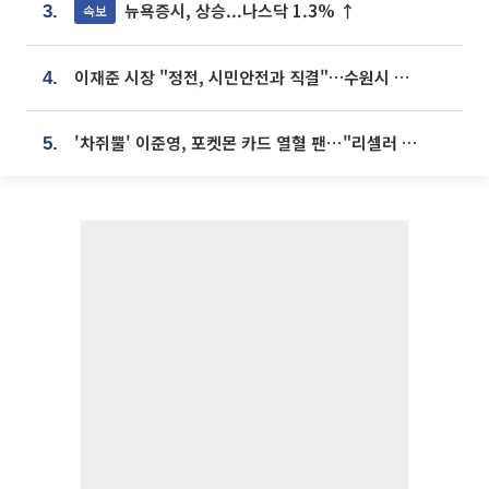
뉴욕증시, 상승...나스닥 1.3% ↑
속보
3.
이재준 시장 "정전, 시민안전과 직결"…수원시 비상대응체계 가동
4.
'차쥐뿔' 이준영, 포켓몬 카드 열혈 팬⋯"리셀러 처단할 것"
5.