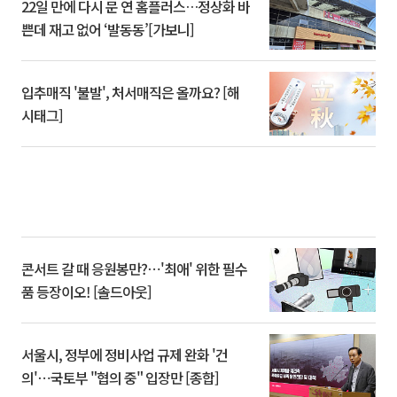
22일 만에 다시 문 연 홈플러스…정상화 바
쁜데 재고 없어 ‘발동동’[가보니]
입추매직 '불발', 처서매직은 올까요? [해
시태그]
콘서트 갈 때 응원봉만?⋯'최애' 위한 필수
품 등장이오! [솔드아웃]
서울시, 정부에 정비사업 규제 완화 '건
의'⋯국토부 "협의 중" 입장만 [종합]