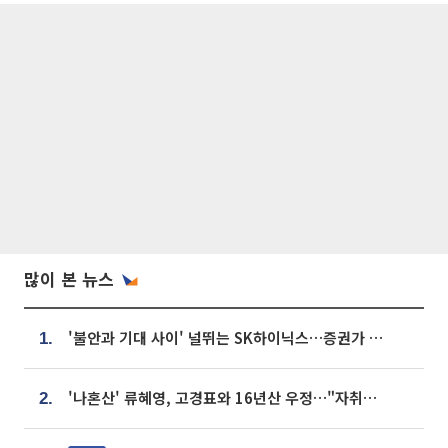
많이 본 뉴스
'불안과 기대 사이' 널뛰는 SK하이닉스…증권가 "HBM4·LTA 기반 펀터멘털 견고"
1.
'나혼산' 류혜영, 고경표와 16년산 우정…"자취방서 부모님과 마주쳐"
2.