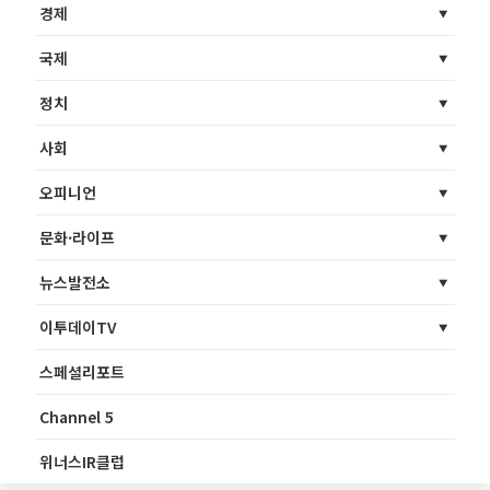
경제
국제
정치
사회
오피니언
문화·라이프
뉴스발전소
이투데이TV
스페셜리포트
Channel 5
위너스IR클럽