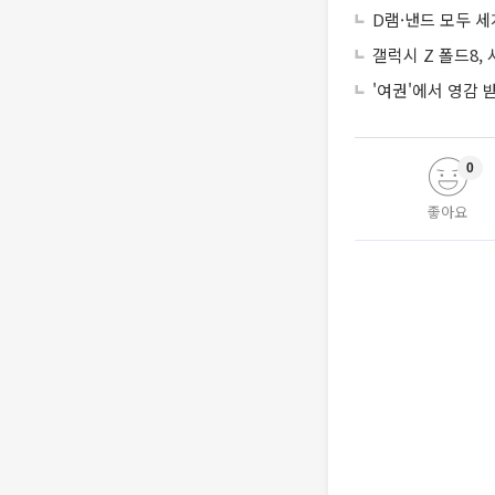
D램·낸드 모두 세
갤럭시 Z 폴드8,
'여권'에서 영감
0
좋아요