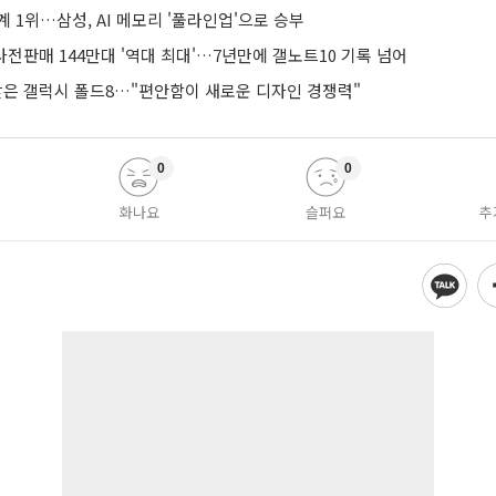
계 1위…삼성, AI 메모리 '풀라인업'으로 승부
 사전판매 144만대 '역대 최대'…7년만에 갤노트10 기록 넘어
 받은 갤럭시 폴드8…"편안함이 새로운 디자인 경쟁력"
0
0
화나요
슬퍼요
추