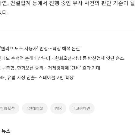
아연, 건설업계 등에서 진행 중인 유사 사건의 판단 기준이 
있다.
'웰리브 노조 사용자' 인정⋯확장 해석 논란
인데도 수백억 손해배상부터…한화오션·강남 등 방산업체 잇단 승소
DX 구축함, 한화오션 승리…거제경제에 '단비' 효과 기대
F, 유럽 시장 진출∙∙∙스테이블코인 확장
#한화오션
#현대제철
#SK
#고려아연
 뉴스