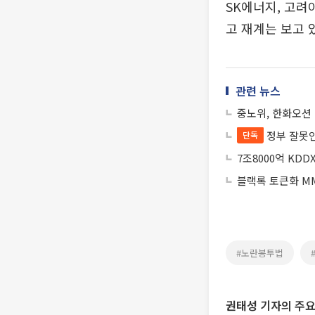
SK에너지, 고려
고 재계는 보고 
관련 뉴스
중노위, 한화오션 
정부 잘못
단독
7조8000억 KD
블랙록 토큰화 MM
#노란봉투법
권태성 기자의 주요