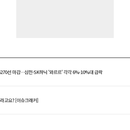
6270선 마감…삼전·SK하닉 '와르르' 각각 6%·10%대 급락
 깨라고요? [이슈크래커]