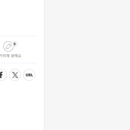
0
가취재 원해요