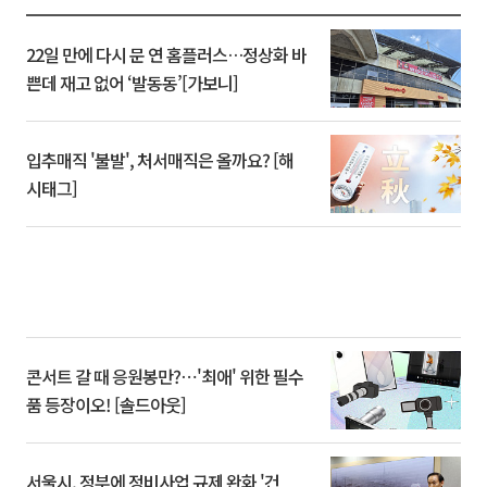
22일 만에 다시 문 연 홈플러스…정상화 바
쁜데 재고 없어 ‘발동동’[가보니]
입추매직 '불발', 처서매직은 올까요? [해
시태그]
콘서트 갈 때 응원봉만?⋯'최애' 위한 필수
품 등장이오! [솔드아웃]
서울시, 정부에 정비사업 규제 완화 '건