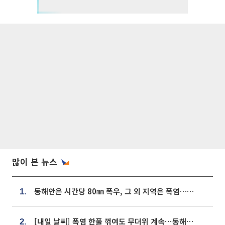
많이 본 뉴스
동해안은 시간당 80㎜ 폭우, 그 외 지역은 폭염…‘극과 극 날씨’
1.
[내일 날씨] 폭염 한풀 꺾여도 무더위 계속⋯동해안 이틀 연속 비
2.