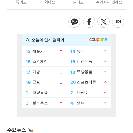
좋아요
화나요
슬퍼요
추가취재 원해요
주요뉴스