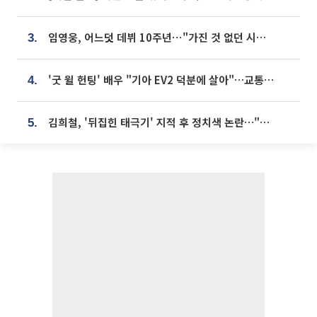
임영웅, 어느덧 데뷔 10주년⋯"가진 것 없던 시절, 내 앞엔 20명의 팬뿐"
3.
'굿 윌 헌팅' 배우 "기아 EV2 덕분에 살아"…교통사고 후 안전성 극찬
4.
김희철, '뒤집힌 태극기' 지적 후 정치색 논란…"좌우 떠나 우리나라 국기"
5.