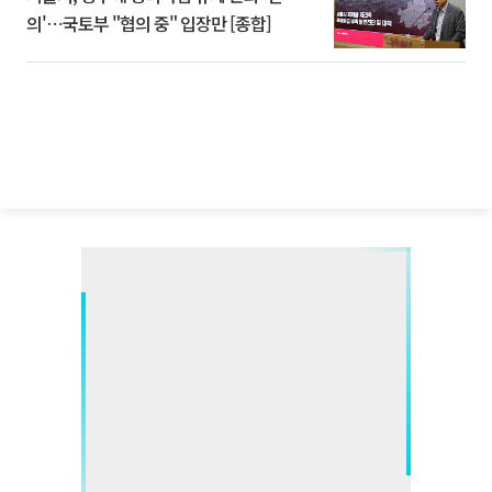
의'⋯국토부 "협의 중" 입장만 [종합]