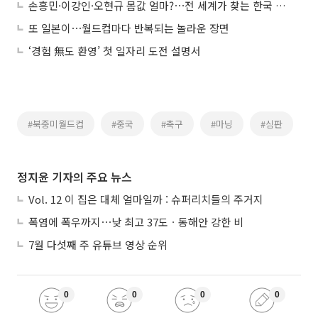
손흥민·이강인·오현규 몸값 얼마?⋯전 세계가 찾는 한국 선수들
또 일본이⋯월드컵마다 반복되는 놀라운 장면
‘경험 無도 환영’ 첫 일자리 도전 설명서
#북중미월드컵
#중국
#축구
#마닝
#심판
정지윤 기자의 주요 뉴스
Vol. 12 이 집은 대체 얼마일까 : 슈퍼리치들의 주거지
폭염에 폭우까지⋯낮 최고 37도ㆍ동해안 강한 비
7월 다섯째 주 유튜브 영상 순위
0
0
0
0