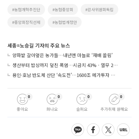
#농협개혁추진단
#농협중앙회
#감사위원회독립
#중앙회장직선제
#농협법개정안
세종=노승길 기자의 주요 뉴스
양파밭 갈아엎은 농가들…내년엔 마늘로 ‘재배 쏠림’
생산부터 밥상까지 덮친 폭염…시금치 43%ㆍ열무 28% 급등
용인·호남 반도체 산단 ‘속도전’…1600조 메가투자 이행 총력
0
0
0
0
좋아요
화나요
슬퍼요
추가취재 원해요