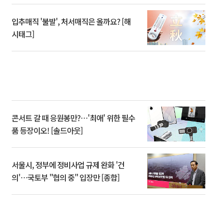
입추매직 '불발', 처서매직은 올까요? [해
시태그]
콘서트 갈 때 응원봉만?⋯'최애' 위한 필수
품 등장이오! [솔드아웃]
서울시, 정부에 정비사업 규제 완화 '건
의'⋯국토부 "협의 중" 입장만 [종합]