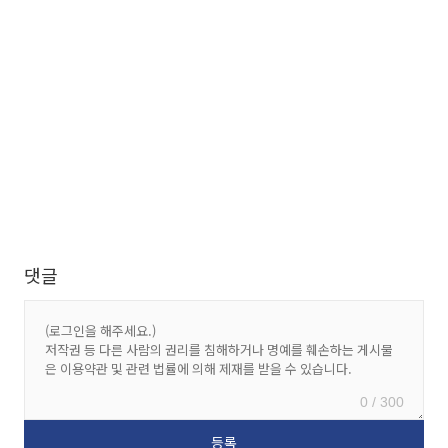
댓글
0 / 300