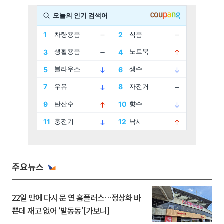
주요뉴스
22일 만에 다시 문 연 홈플러스…정상화 바
쁜데 재고 없어 ‘발동동’[가보니]