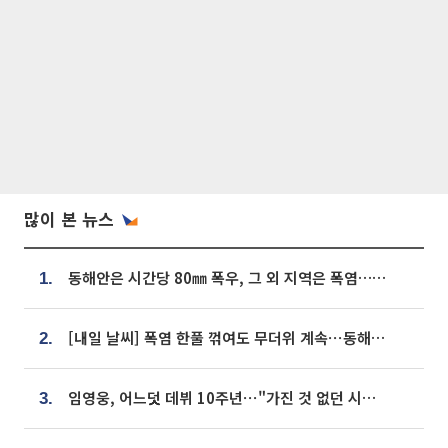
많이 본 뉴스
동해안은 시간당 80㎜ 폭우, 그 외 지역은 폭염…‘극과 극 날씨’
1.
[내일 날씨] 폭염 한풀 꺾여도 무더위 계속⋯동해안 이틀 연속 비
2.
임영웅, 어느덧 데뷔 10주년⋯"가진 것 없던 시절, 내 앞엔 20명의 팬뿐"
3.