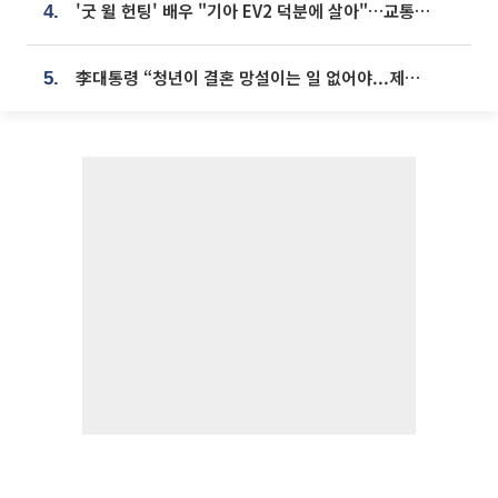
'굿 윌 헌팅' 배우 "기아 EV2 덕분에 살아"…교통사고 후 안전성 극찬
4.
李대통령 “청년이 결혼 망설이는 일 없어야...제도상 불이익 조사”
5.