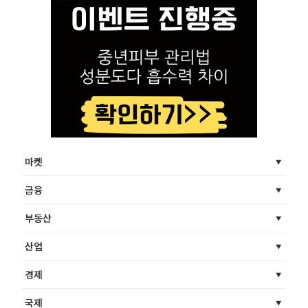
마켓
금융
부동산
산업
경제
국제