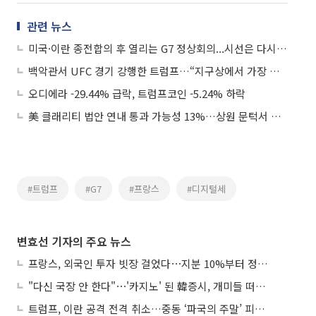
관련 뉴스
미국·이란 종전합의 후 열리는 G7 정상회의...시선은 다시 우크라이나로
백악관서 UFC 경기 강행한 트럼프…“지구상에서 가장 위대한 쇼”
오디에라 -29.44% 급락, 트럼프코인 -5.24% 하락
美 클래리티 법안 연내 통과 가능성 13%…상원 문턱서 제동
#트럼프
#G7
#프랑스
#디지털세
변효선 기자의 주요 뉴스
프랑스, 외국인 투자 빗장 걸었다⋯지분 10%부터 정부가 승인
"다신 국장 안 한다"⋯'카지노' 된 韓증시, 개미들 떠난다
트럼프, 이란 공격 전격 취소…중동 ‘파국의 주말’ 피했다