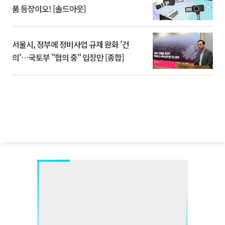
품 등장이오! [솔드아웃]
서울시, 정부에 정비사업 규제 완화 '건
의'⋯국토부 "협의 중" 입장만 [종합]