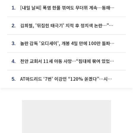
[내일 날씨] 폭염 한풀 꺾여도 무더위 계속⋯동해안 이틀 연속 비
1.
김희철, '뒤집힌 태극기' 지적 후 정치색 논란…"좌우 떠나 우리나라 국기"
2.
놀란 감독 '오디세이', 개봉 4일 만에 100만 돌파⋯'왕사남' 보다 빠르다
3.
천안 교회서 11세 아동 사망…“침대에 묶여 있었다” 진술 확보
4.
AT마드리드 ‘7번’ 이강인 “120% 쏟겠다”⋯시메오네 감독 “필요한 선수”
5.