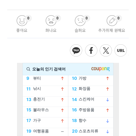
0
0
0
0
좋아요
화나요
슬퍼요
추가취재 원해요