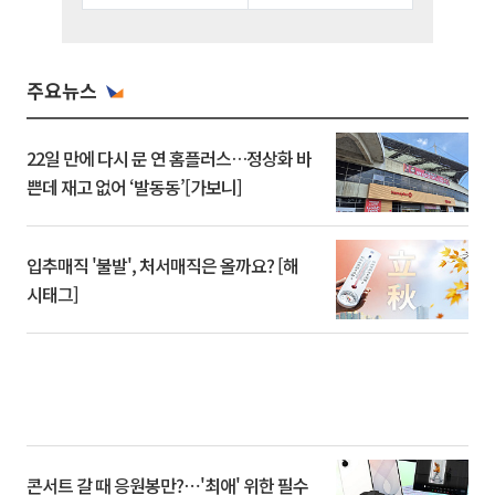
주요뉴스
22일 만에 다시 문 연 홈플러스…정상화 바
쁜데 재고 없어 ‘발동동’[가보니]
입추매직 '불발', 처서매직은 올까요? [해
시태그]
콘서트 갈 때 응원봉만?⋯'최애' 위한 필수