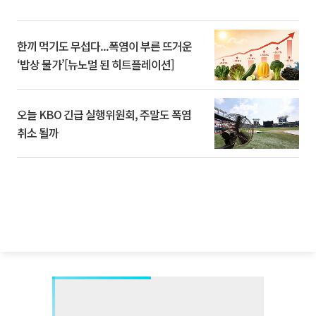
한끼 먹기도 무섭다...폭염이 부른 뜨거운
‘밥상 물가’[뉴노멀 된 히트플레이션]
오늘 KBO 긴급 실행위원회, 주말도 폭염
취소 될까