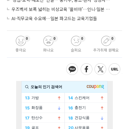
우즈벡서 보폭 넓히는 비상교육 ‘올비아’…인니·일본 진출 타진
AI·직무교육 수요에…일본 파고드는 교육기업들
0
0
0
0
좋아요
화나요
슬퍼요
추가취재 원해요