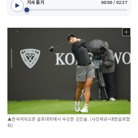
기사 듣기
00:00 / 02:37
▲한국여자오픈 골프대회에서 우승한 김민솔. (사진제공=대한골프협
회)