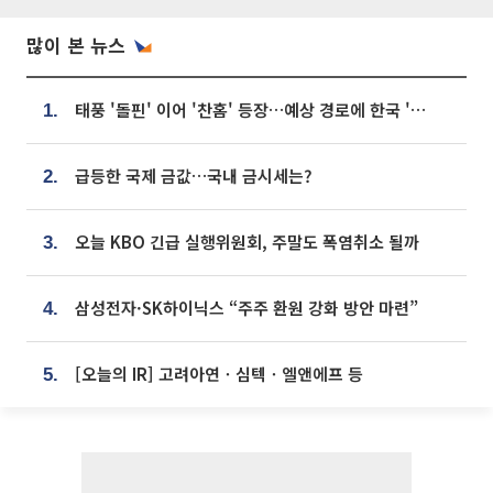
많이 본 뉴스
태풍 '돌핀' 이어 '찬홈' 등장…예상 경로에 한국 '한숨'
1.
급등한 국제 금값…국내 금시세는?
2.
오늘 KBO 긴급 실행위원회, 주말도 폭염취소 될까
3.
삼성전자·SK하이닉스 “주주 환원 강화 방안 마련”
4.
[오늘의 IR] 고려아연ㆍ심텍ㆍ엘앤에프 등
5.