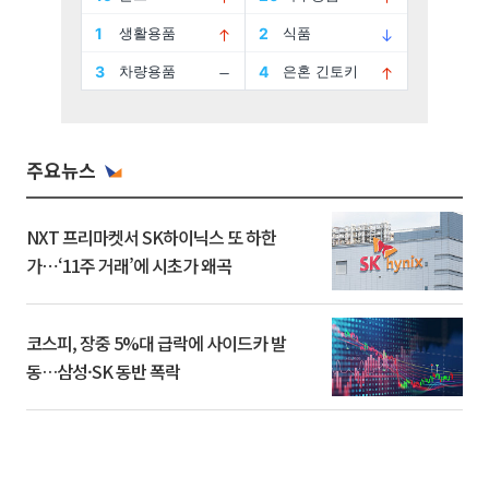
주요뉴스
NXT 프리마켓서 SK하이닉스 또 하한
가⋯‘11주 거래’에 시초가 왜곡
코스피, 장중 5%대 급락에 사이드카 발
동…삼성·SK 동반 폭락