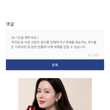
댓글
0 / 300