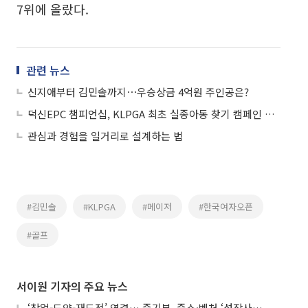
7위에 올랐다.
관련 뉴스
신지애부터 김민솔까지⋯우승상금 4억원 주인공은?
덕신EPC 챔피언십, KLPGA 최초 실종아동 찾기 캠페인 전개
관심과 경험을 일거리로 설계하는 법
#김민솔
#KLPGA
#메이저
#한국여자오픈
#골프
서이원 기자의 주요 뉴스
‘창업-도약-재도전’ 연결… 중기부, 중소·벤처 ‘성장사다리’ 짓는다