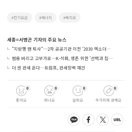
#전기요금
#에너지
#복지로
세종=서병곤 기자의 주요 뉴스
"지방행 땐 퇴사"⋯2차 공공기관 이전 '2030 엑소더스' 뇌관
범용 버리고 고부가로⋯K-석화, 생존 위한 '선택과 집중'
더 센 관세 온다…트럼프, 관세장벽 재건
0
0
0
0
좋아요
화나요
슬퍼요
추가취재 원해요