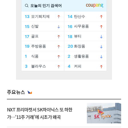
주요뉴스
NXT 프리마켓서 SK하이닉스 또 하한
가⋯‘11주 거래’에 시초가 왜곡