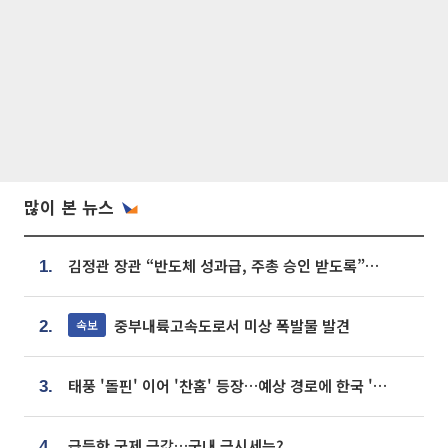
많이 본 뉴스
김정관 장관 “반도체 성과급, 주총 승인 받도록”…상법·자본시장법 개정 시사
1.
중부내륙고속도로서 미상 폭발물 발견
속보
2.
태풍 '돌핀' 이어 '찬홈' 등장…예상 경로에 한국 '한숨'
3.
급등한 국제 금값…국내 금시세는?
4.