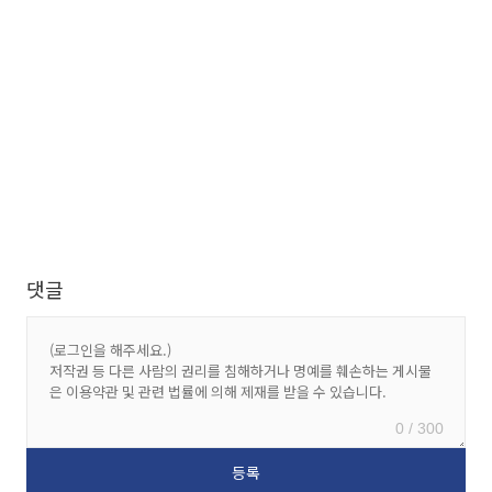
댓글
0 / 300