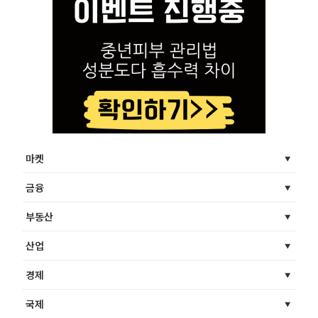
마켓
금융
부동산
산업
경제
국제