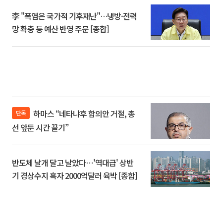
李 "폭염은 국가적 기후재난"…냉방·전력
망 확충 등 예산 반영 주문 [종합]
하마스 “네타냐후 합의안 거절, 총
단독
선 앞둔 시간 끌기”
반도체 날개 달고 날았다⋯'역대급' 상반
기 경상수지 흑자 2000억달러 육박 [종합]