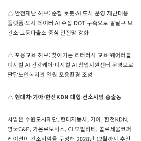
△ 안전재난 허브: 순찰 로봇·AI 도시 운영 재난대응
플랫폼·도시 데이터 AI 수집 DOT 구축으로 팔달구 보
건소·고둥파출소 중심 안전망 강화
△ 포용교육 허브: 찾아가는 리터러시 교육·웨어러블
피지컬 AI 건강케어·피지컬 AI 창업지원센터 운영으로
팔달노인복지관 일원 포용환경 조성
△ 현대차·기아·한전KDN 대형 컨소시엄 총출동
사업은 수원도시재단, 현대자동차, 기아, 한전KDN,
영국C&P, 가온로보틱스, CL모빌리티, 콜로세움코퍼
레이션이 컨소시엄을 구성해 2028년 12월까지 추진