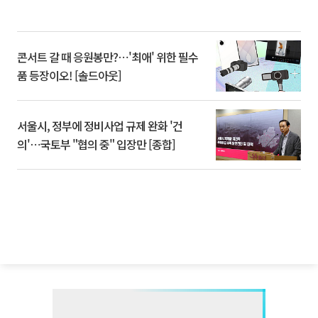
콘서트 갈 때 응원봉만?⋯'최애' 위한 필수
품 등장이오! [솔드아웃]
서울시, 정부에 정비사업 규제 완화 '건
의'⋯국토부 "협의 중" 입장만 [종합]