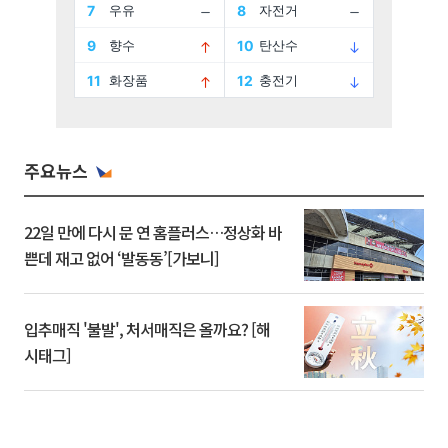
주요뉴스
22일 만에 다시 문 연 홈플러스…정상화 바
쁜데 재고 없어 ‘발동동’[가보니]
입추매직 '불발', 처서매직은 올까요? [해
시태그]