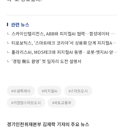
관련 뉴스
스카이인텔리전스, ABB와 피지컬AI 협력…합성데이터 글로벌 진출 본격화
티로보틱스, ‘스마트테크 코리아’서 상용화 단계 피지컬AI 공개
폴라리스AI, MDS테크와 피지컬AI 동맹…로봇·엣지AI·양자보안 결합
‘경험 無도 환영’ 첫 일자리 도전 설명서
#수원특례시
#피지컬AI
#스마트도시
#거점형스마트도시
#국토교통부
경기인천취재본부 김재학 기자의 주요 뉴스