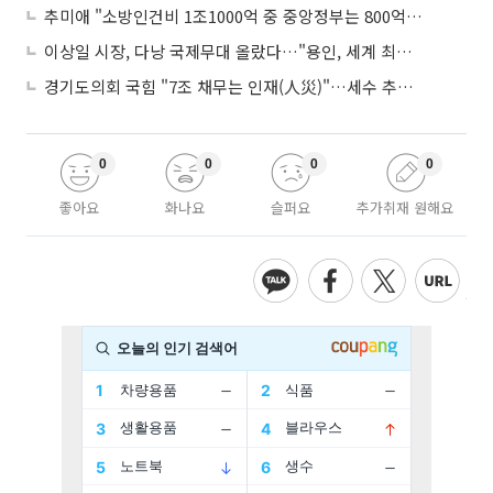
추미애 "소방인건비 1조1000억 중 중앙정부는 800억뿐"
이상일 시장, 다낭 국제무대 올랐다…"용인, 세계 최대 반도체 도시 된다"
경기도의회 국힘 "7조 채무는 인재(人災)"…세수 추계 조작 의혹 제기
0
0
0
0
좋아요
화나요
슬퍼요
추가취재 원해요