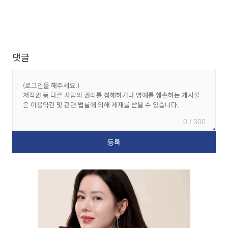
댓글
0 / 300