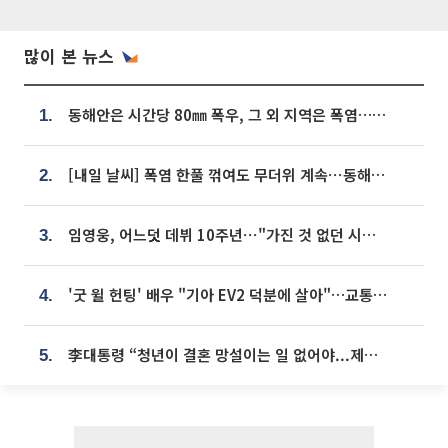
많이 본 뉴스
동해안은 시간당 80㎜ 폭우, 그 외 지역은 폭염…‘극과 극 날씨’
1.
[내일 날씨] 폭염 한풀 꺾여도 무더위 계속⋯동해안 이틀 연속 비
2.
임영웅, 어느덧 데뷔 10주년⋯"가진 것 없던 시절, 내 앞엔 20명의 팬뿐"
3.
'굿 윌 헌팅' 배우 "기아 EV2 덕분에 살아"…교통사고 후 안전성 극찬
4.
李대통령 “청년이 결혼 망설이는 일 없어야...제도상 불이익 조사”
5.