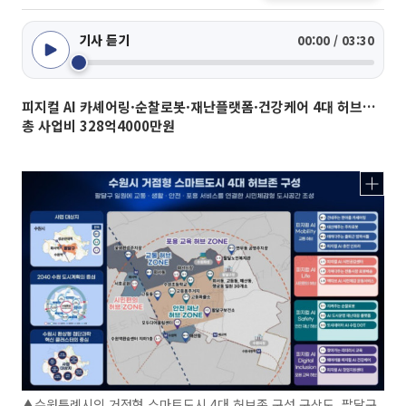
기사 듣기
00:00 / 03:30
피지컬 AI 카셰어링·순찰로봇·재난플랫폼·건강케어 4대 허브…
총 사업비 328억4000만원
▲수원특례시의 거점형 스마트도시 4대 허브존 구성 구상도. 팔달구