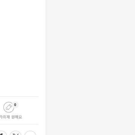
0
가취재 원해요