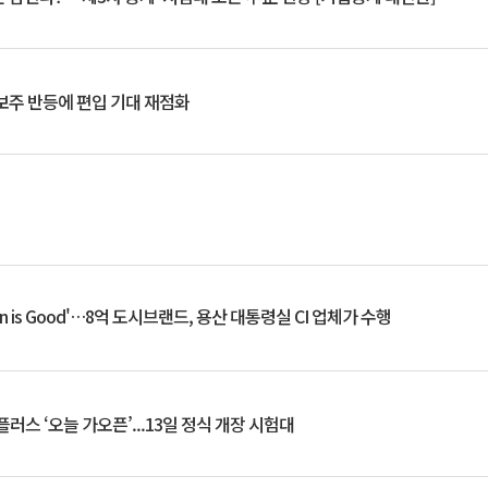
후보주 반등에 편입 기대 재점화
an is Good'…8억 도시브랜드, 용산 대통령실 CI 업체가 수행
플러스 ‘오늘 가오픈’...13일 정식 개장 시험대