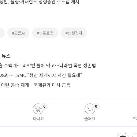
예상안, 풀링·거래한도·정형증권 로드맵 제시
#오픈AI
#샘올트먼
#삼성전자
 뉴스
솔 수백개로 뙤약볕 틀어 막고⋯나라별 폭염 생존법
28명⋯TSMC "생산 재개까지 시간 필요해"
 대이란 공습 재개⋯국제유가 다시 급등
0
0
화나요
슬퍼요
추