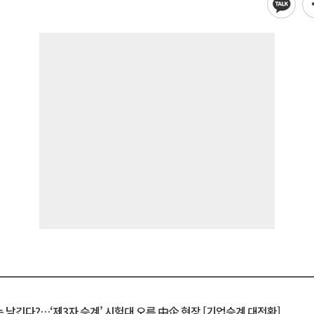
 남긴다?…‘제3자 승계’ 시험대 오른 中企 현장 [기업승계 대전환]