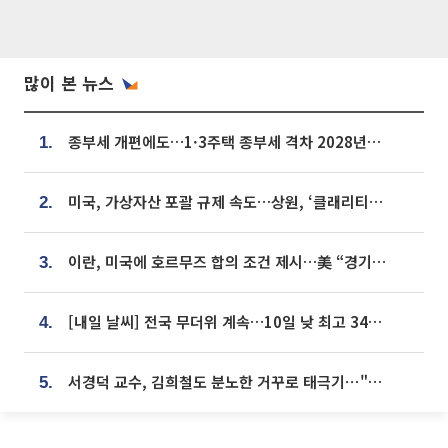
많이 본 뉴스
종부세 개편에도…1·3주택 종부세 격차 2028년부터 확대
1.
미국, 가상자산 포괄 규제 속도…상원, ‘클래리티법’ 9월 절차투표 추진
2.
이란, 미국에 호르무즈 합의 조건 제시…美 “경기 아직 안 끝나” [종합]
3.
[내일 날씨] 전국 무더위 계속…10일 낮 최고 34도 육박
4.
서경덕 교수, 김희철도 분노한 거꾸로 태극기⋯"엉터리는 아냐, 아쉬울 뿐"
5.