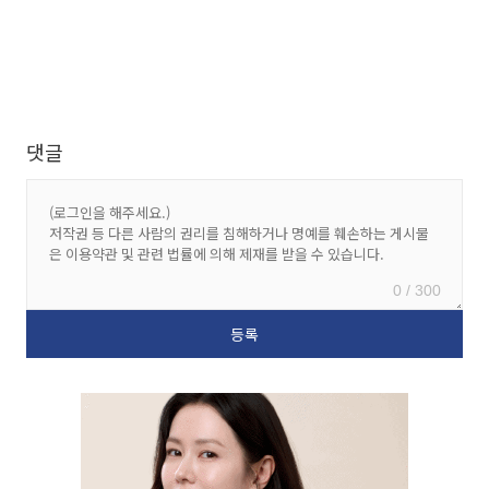
댓글
0 / 300