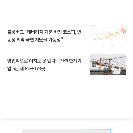
블룸버그 “레버리지 거품 빠진 코스피, 변
동성 최악 국면 지났을 가능성”
영업익으로 이자도 못 낸다…건설 한계기
업 5년 새 62→173곳