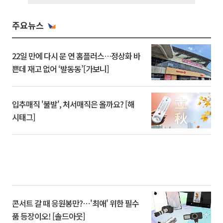
주요뉴스
22일 만에 다시 문 연 홈플러스…정상화 바
쁜데 재고 없어 ‘발동동’[가보니]
입추매직 '불발', 처서매직은 올까요? [해
시태그]
콘서트 갈 때 응원봉만?⋯'최애' 위한 필수
품 등장이오! [솔드아웃]