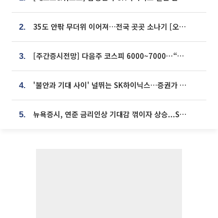
35도 안팎 무더위 이어져…전국 곳곳 소나기 [오늘 날씨]
2.
[주간증시전망] 다음주 코스피 6000~7000⋯“外人 수급은 정책이 변수”
3.
'불안과 기대 사이' 널뛰는 SK하이닉스…증권가 "HBM4·LTA 기반 펀터멘털 견고"
4.
뉴욕증시, 연준 금리인상 기대감 꺾이자 상승...S&P500 사상 최고치 [종합]
5.