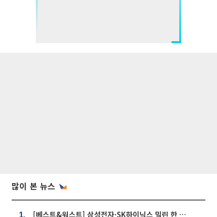
많이 본 뉴스
[베스트&워스트] 삼성전자·SK하이닉스 밀린 한 주…상상인증권은 85% 급등
1.