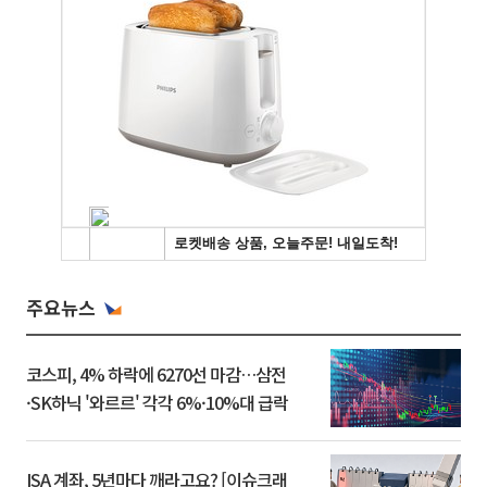
주요뉴스
코스피, 4% 하락에 6270선 마감…삼전
·SK하닉 '와르르' 각각 6%·10%대 급락
ISA 계좌, 5년마다 깨라고요? [이슈크래