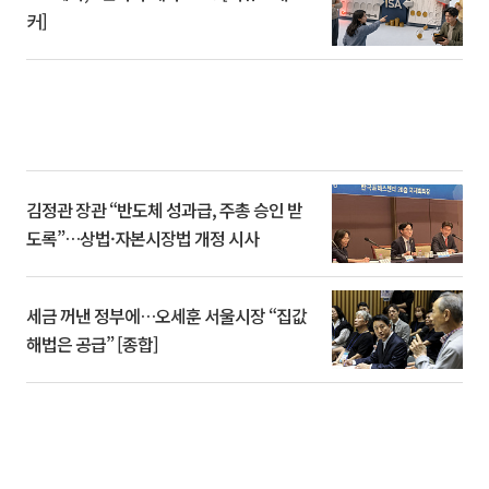
커]
김정관 장관 “반도체 성과급, 주총 승인 받
도록”…상법·자본시장법 개정 시사
세금 꺼낸 정부에…오세훈 서울시장 “집값
해법은 공급” [종합]