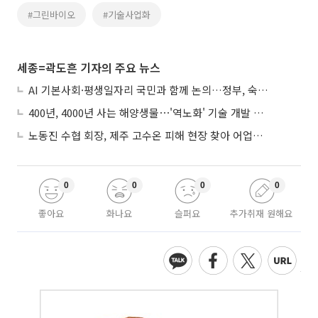
#그린바이오
#기술사업화
세종=곽도흔 기자의 주요 뉴스
AI 기본사회·평생일자리 국민과 함께 논의…정부, 숙의공론화 착수
400년, 4000년 사는 해양생물⋯'역노화' 기술 개발 추진
노동진 수협 회장, 제주 고수온 피해 현장 찾아 어업인 지원 점검
0
0
0
0
좋아요
화나요
슬퍼요
추가취재 원해요