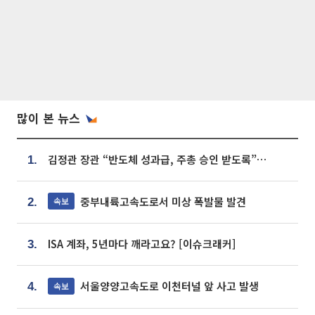
많이 본 뉴스
김정관 장관 “반도체 성과급, 주총 승인 받도록”…상법·자본시장법 개정 시사
1.
중부내륙고속도로서 미상 폭발물 발견
속보
2.
ISA 계좌, 5년마다 깨라고요? [이슈크래커]
3.
서울양양고속도로 이천터널 앞 사고 발생
속보
4.