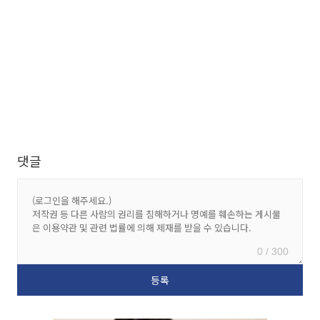
댓글
0 / 300