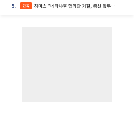
하마스 “네타냐후 합의안 거절, 총선 앞두고 시간 끌기”
단독
5.