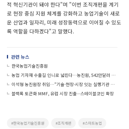
적 혁신기관이 돼야 한다"며 "이번 조직개편을 계기
로 현장 중심 지원 체계를 강화하고 농업기술이 새로
운 산업과 일자리, 미래 성장동력으로 이어질 수 있도
록 역할을 다하겠다"고 말했다.
관련 뉴스
한국농업기술진흥원
농업 기자재 수출길 인니로 넓힌다…농진원, 542만달러 상담 성과
이석형 농진원장 취임…“기술·현장·시장 잇는 실행기관 만들 것”
블랙록 토큰화 MMF, 유럽 시장 진출∙∙∙스테이블코인 확장
#한국농업기술진흥원
#조직개편
#스마트농업