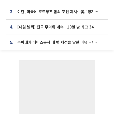
이란, 미국에 호르무즈 합의 조건 제시…美 “경기 아직 안 끝나” [종합]
3.
[내일 날씨] 전국 무더위 계속…10일 낮 최고 34도 육박
4.
추미애가 페이스북서 네 번 재정을 말한 이유…7700억 추경 열쇠는 도의회에
5.