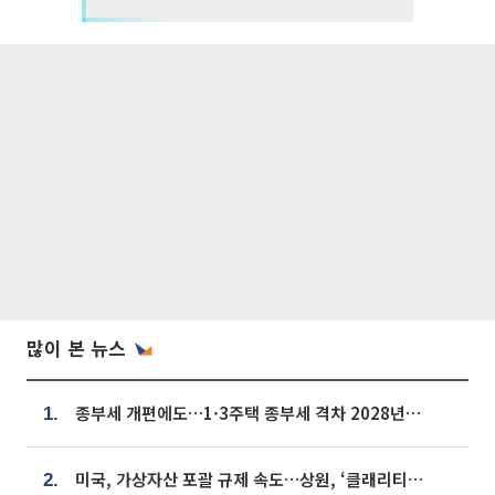
많이 본 뉴스
종부세 개편에도…1·3주택 종부세 격차 2028년부터 확대
1.
미국, 가상자산 포괄 규제 속도…상원, ‘클래리티법’ 9월 절차투표 추진
2.