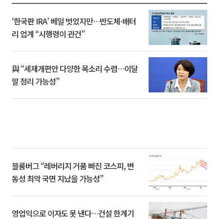
‘한국판 IRA’ 베일 벗었지만…반도체·배터
리 업계 “시행령이 관건”
與 “세제개편안 다양한 목소리 수렴…이달
말 정리 가능성”
블룸버그 “레버리지 거품 빠진 코스피, 변
동성 최악 국면 지났을 가능성”
영업익으로 이자도 못 낸다…건설 한계기