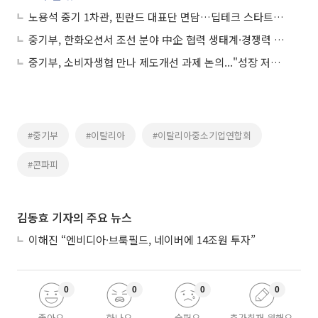
노용석 중기 1차관, 핀란드 대표단 면담…딥테크 스타트업 협력 요청
중기부, 한화오션서 조선 분야 中企 협력 생태계·경쟁력 강화 방안 논의
중기부, 소비자생협 만나 제도개선 과제 논의..."성장 저변 확대 위해 노력"
#중기부
#이탈리아
#이탈리아중소기업연합회
#콘파피
김동효 기자의 주요 뉴스
이해진 “엔비디아·브룩필드, 네이버에 14조원 투자”
0
0
0
0
좋아요
화나요
슬퍼요
추가취재 원해요