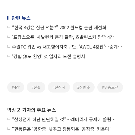
관련 뉴스
“한국 4강은 심판 덕분?” 2002 월드컵 논란 재점화
'프랑스오픈' 사발렌카 충격 탈락, 흐발린스카 깜짝 4강
수원FC 위민 vs 내고향여자축구단, 'AWCL 4강전'…중계 어디서?
‘경험 無도 환영’ 첫 일자리 도전 설명서
#4강
#진출
#신진서
#신민준
#우승도전
박상군 기자의 주요 뉴스
“삼성전자 하단 단단해질 것”⋯레버리지 규제에 쏠림 완화
“한동훈은 ‘공한증’ 낮추고 장동혁은 ‘공장증’ 키운다”