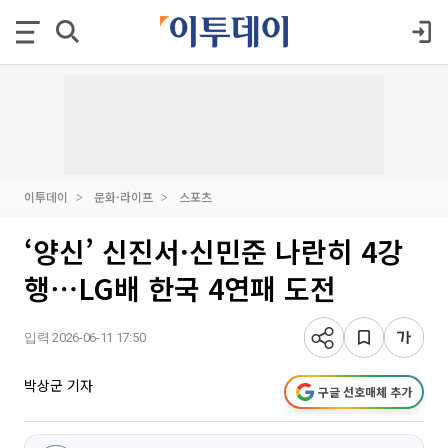
이투데이
문화·라이프
스포츠
‘양신’ 신진서·신민준 나란히 4강
행⋯LG배 한국 4연패 도전
입력 2026-06-11 17:50
박상군 기자
구글 선호매체 추가