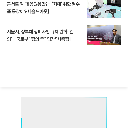
콘서트 갈 때 응원봉만?⋯'최애' 위한 필수
품 등장이오! [솔드아웃]
서울시, 정부에 정비사업 규제 완화 '건
의'⋯국토부 "협의 중" 입장만 [종합]