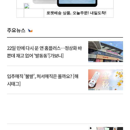
주요뉴스
22일 만에 다시 문 연 홈플러스…정상화 바
쁜데 재고 없어 ‘발동동’[가보니]
입추매직 '불발', 처서매직은 올까요? [해
시태그]