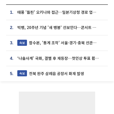
태풍 '돌핀' 오키나와 접근…일본기상청 경로 업데이트
1.
빅뱅, 20주년 기념 '새 뱅봉' 선보인다⋯콘서트 앞두고 팝업 개최
2.
합수본, '통계 조작' 서울·경기·충북 선관위 등 추가 압수수색
속보
3.
‘나솔사계’ 국화, 결별 후 재등장⋯첫인상 투표 휩쓸고 ‘인기녀’ 등극
4.
전북 완주 삼례읍 공장서 화재 발생
속보
5.