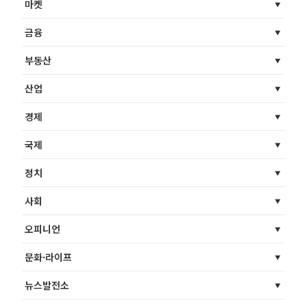
마켓
금융
부동산
산업
경제
국제
정치
사회
오피니언
문화·라이프
뉴스발전소