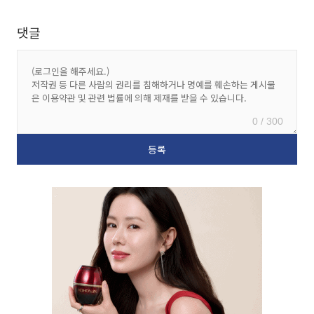
댓글
0 / 300