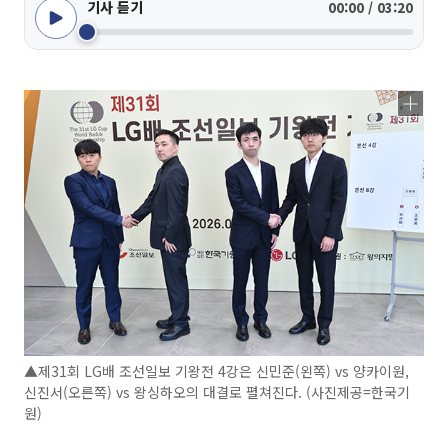
기사 듣기
00:00 / 03:20
▲제31회 LG배 조선일보 기왕전 4강은 신민준(왼쪽) vs 양카이원,
신진서(오른쪽) vs 왕싱하오의 대결로 펼쳐진다. (사진제공=한국기
원)