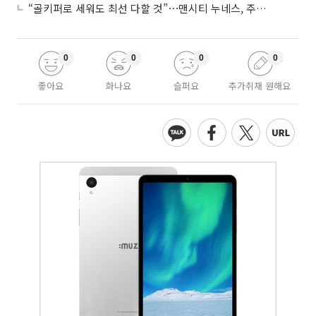
“골키퍼로 세워도 최선 다할 것”⋯맨시티 누네스, 주전 경쟁 각오
0
0
0
0
좋아요
화나요
슬퍼요
추가취재 원해요