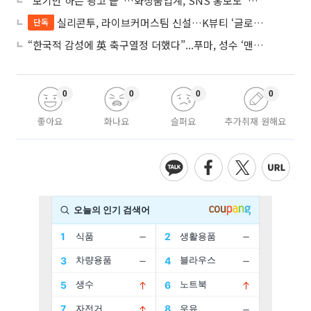
“보기만 하는 광고 끝“…화장품업계, SNS 홍보도 ‘참여형 콘텐츠’로 변모
실리콘투, 라이브커머스팀 신설…K뷰티 ‘글로벌 판매망’ 확대 속도
단독
“한국적 감성에 英 축구열정 더했다”...푸마, 성수 ‘맨시티 하우스’ 팝업
0
0
0
0
좋아요
화나요
슬퍼요
추가취재 원해요