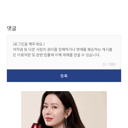
댓글
0 / 300