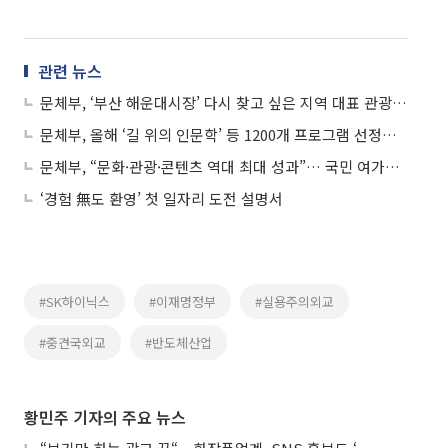
관련 뉴스
문체부, ‘부산 해운대시장’ 다시 찾고 싶은 지역 대표 관광지로 육성한다
문체부, 올해 ‘길 위의 인문학’ 등 1200개 프로그램 선정… 일상 공간으로 확대
문체부, “문화·관광·콘텐츠 역대 최대 성과”… 국민 여가만족도도 최고치 경신
‘경험 無도 환영’ 첫 일자리 도전 설명서
#SK하이닉스
#이재명정부
#실용주의외교
#중견국외교
#반도체산업
황민주 기자의 주요 뉴스