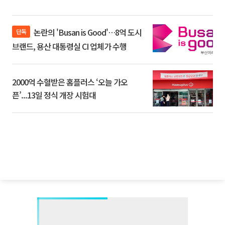
논란의 'Busan is Good'…8억 도시
단독
브랜드, 용산 대통령실 CI 업체가 수행
2000억 수혈받은 홈플러스 ‘오늘 가오
픈’...13일 정식 개장 시험대