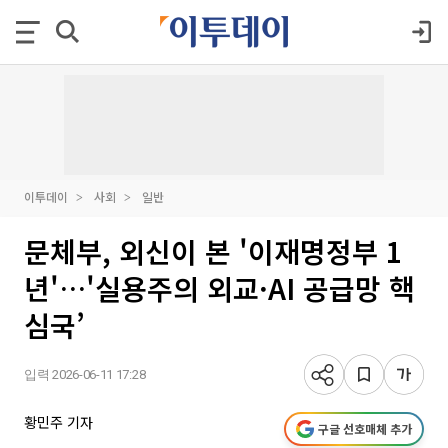
이투데이
사회
일반
문체부, 외신이 본 '이재명정부 1
년'…'실용주의 외교·AI 공급망 핵
심국’
입력 2026-06-11 17:28
황민주 기자
구글 선호매체 추가