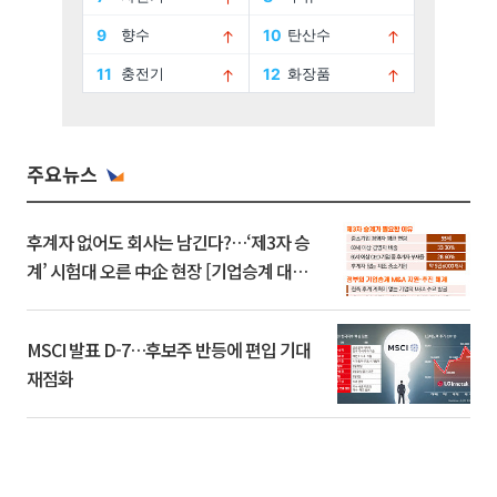
주요뉴스
후계자 없어도 회사는 남긴다?…‘제3자 승
계’ 시험대 오른 中企 현장 [기업승계 대전
환]
MSCI 발표 D-7…후보주 반등에 편입 기대
재점화