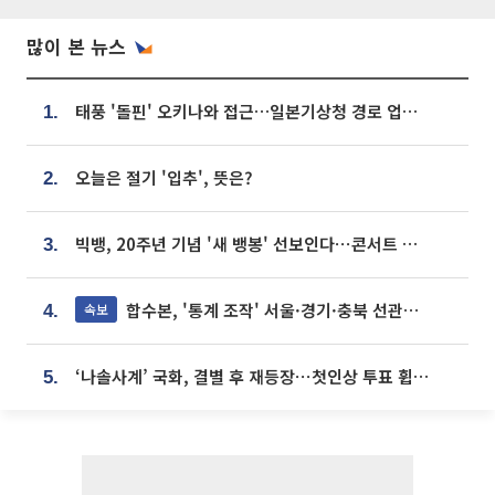
많이 본 뉴스
태풍 '돌핀' 오키나와 접근…일본기상청 경로 업데이트
1.
오늘은 절기 '입추', 뜻은?
2.
빅뱅, 20주년 기념 '새 뱅봉' 선보인다⋯콘서트 앞두고 팝업 개최
3.
합수본, '통계 조작' 서울·경기·충북 선관위 등 추가 압수수색
속보
4.
‘나솔사계’ 국화, 결별 후 재등장⋯첫인상 투표 휩쓸고 ‘인기녀’ 등극
5.