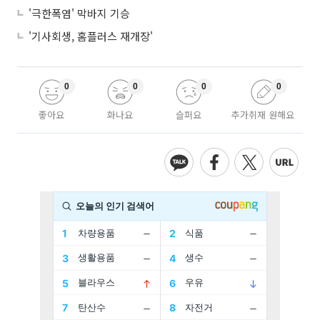
'극한폭염' 막바지 기승
'기사회생, 홈플러스 재개장'
0
0
0
0
좋아요
화나요
슬퍼요
추가취재 원해요