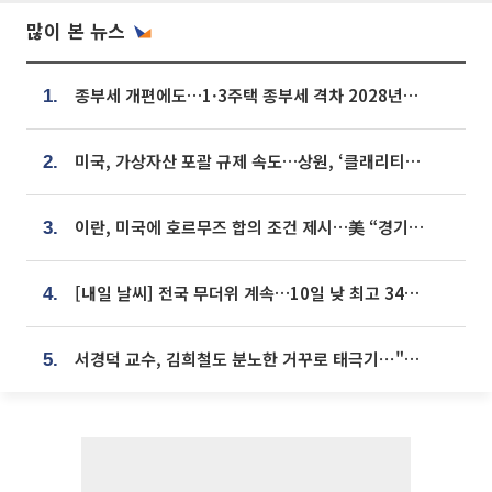
많이 본 뉴스
종부세 개편에도…1·3주택 종부세 격차 2028년부터 확대
1.
미국, 가상자산 포괄 규제 속도…상원, ‘클래리티법’ 9월 절차투표 추진
2.
이란, 미국에 호르무즈 합의 조건 제시…美 “경기 아직 안 끝나” [종합]
3.
[내일 날씨] 전국 무더위 계속…10일 낮 최고 34도 육박
4.
서경덕 교수, 김희철도 분노한 거꾸로 태극기⋯"엉터리는 아냐, 아쉬울 뿐"
5.