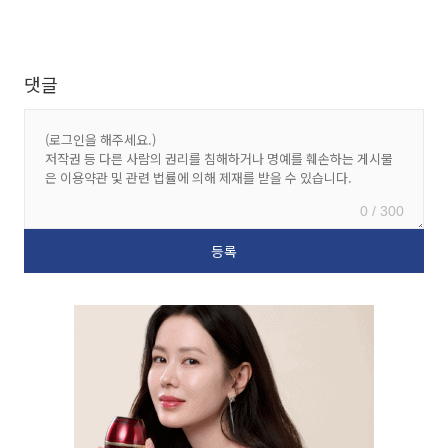
댓글
0 / 300