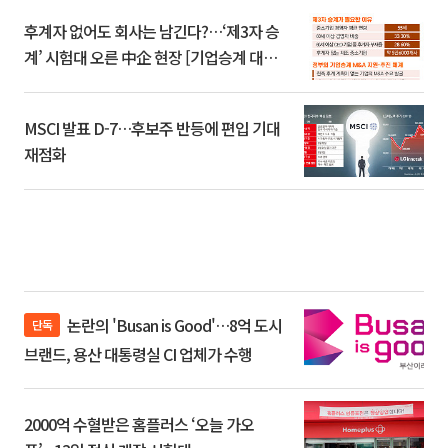
후계자 없어도 회사는 남긴다?…‘제3자 승
계’ 시험대 오른 中企 현장 [기업승계 대전
환]
MSCI 발표 D-7…후보주 반등에 편입 기대
재점화
논란의 'Busan is Good'…8억 도시
단독
브랜드, 용산 대통령실 CI 업체가 수행
2000억 수혈받은 홈플러스 ‘오늘 가오