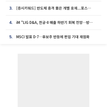
[증시키워드] 반도체 충격 뚫은 개별 호재...포스코퓨처엠·에코프로·한화솔루션 '눈길'
3.
iM "LIG D&A, 천궁-II 매출 하반기 회복 전망…방산 톱픽 유지"
4.
MSCI 발표 D-7…후보주 반등에 편입 기대 재점화
5.