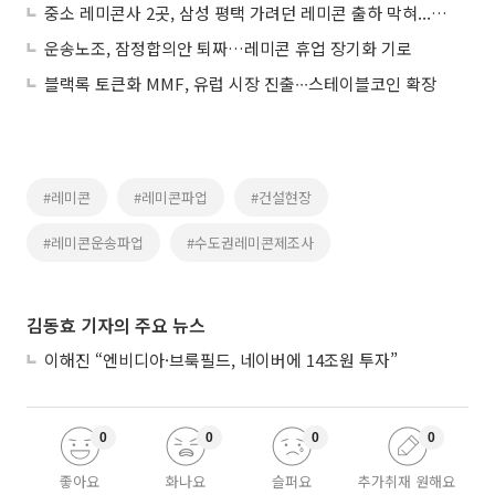
중소 레미콘사 2곳, 삼성 평택 가려던 레미콘 출하 막혀...파업 장기화 국면
운송노조, 잠정합의안 퇴짜…레미콘 휴업 장기화 기로
블랙록 토큰화 MMF, 유럽 시장 진출∙∙∙스테이블코인 확장
#레미콘
#레미콘파업
#건설현장
#레미콘운송파업
#수도권레미콘제조사
김동효 기자의 주요 뉴스
이해진 “엔비디아·브룩필드, 네이버에 14조원 투자”
0
0
0
0
좋아요
화나요
슬퍼요
추가취재 원해요