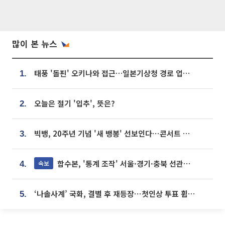
많이 본 뉴스
태풍 '돌핀' 오키나와 접근…일본기상청 경로 업데이트
1.
오늘은 절기 '입추', 뜻은?
2.
빅뱅, 20주년 기념 '새 뱅봉' 선보인다⋯콘서트 앞두고 팝업 개최
3.
합수본, '통계 조작' 서울·경기·충북 선관위 등 추가 압수수색
속보
4.
‘나솔사계’ 국화, 결별 후 재등장⋯첫인상 투표 휩쓸고 ‘인기녀’ 등극
5.