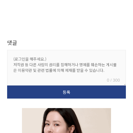
댓글
0 / 300