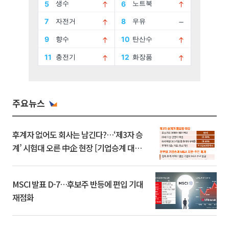
주요뉴스
후계자 없어도 회사는 남긴다?…‘제3자 승
계’ 시험대 오른 中企 현장 [기업승계 대전
환]
MSCI 발표 D-7…후보주 반등에 편입 기대
재점화