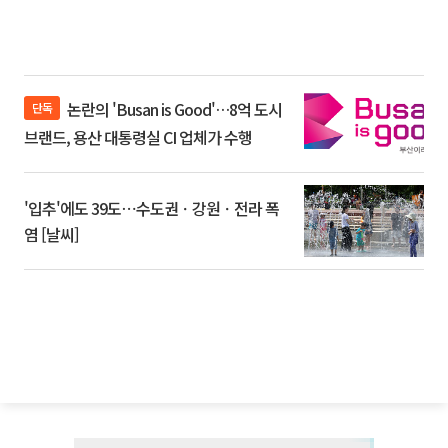
논란의 'Busan is Good'…8억 도시
단독
브랜드, 용산 대통령실 CI 업체가 수행
'입추'에도 39도⋯수도권ㆍ강원ㆍ전라 폭
염 [날씨]