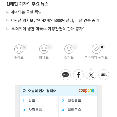
신태현 기자의 주요 뉴스
계속되는 극한 폭염
지난달 외환보유액 4279억5000만달러, 두달 연속 증가
'무더위에 냉면-막국수 가정간편식 판매 증가'
0
0
0
0
좋아요
화나요
슬퍼요
추가취재 원해요