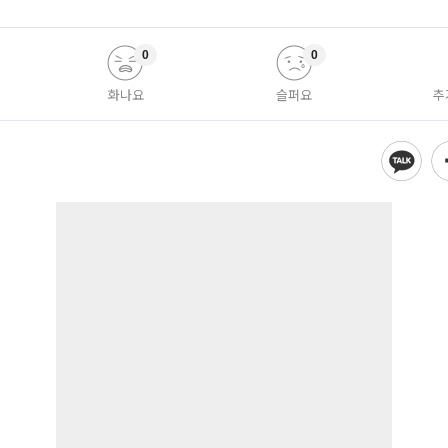
0
0
화나요
슬퍼요
추