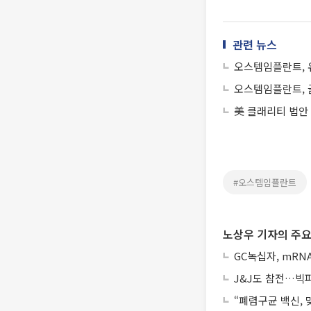
관련 뉴스
오스템임플란트, 
오스템임플란트, 
美 클래리티 법안
#오스템임플란트
노상우 기자의 주요
GC녹십자, mRN
J&J도 참전…빅파마
“폐렴구균 백신,