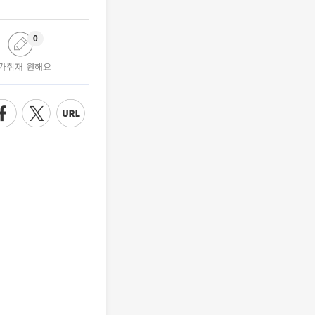
0
가취재 원해요