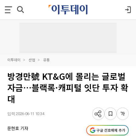
이투데이
산업
유통
방경만號 KT&G에 몰리는 글로벌
자금⋯블랙록·캐피털 잇단 투자 확
대
입력 2026-06-11 10:34
문현호 기자
구글 선호매체 추가