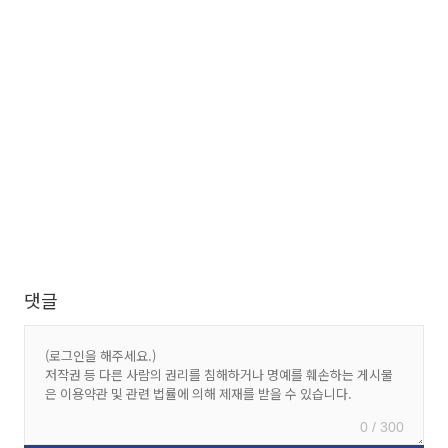
댓글
0 / 300