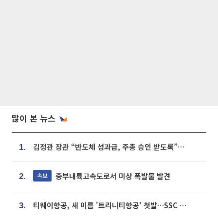
많이 본 뉴스
김정관 장관 “반도체 성과급, 주총 승인 받도록”…상법·자본시장법 개정 시사
1.
중부내륙고속도로서 미상 폭발물 발견
속보
2.
티웨이항공, 새 이름 '트리니티항공' 첫발…SSC 전략 본격화
3.