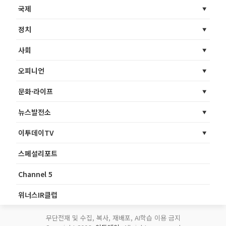
국제
정치
사회
오피니언
문화·라이프
뉴스발전소
이투데이TV
스페셜리포트
Channel 5
위너스IR클럽
무단전재 및 수집, 복사, 재배포, AI학습 이용 금지