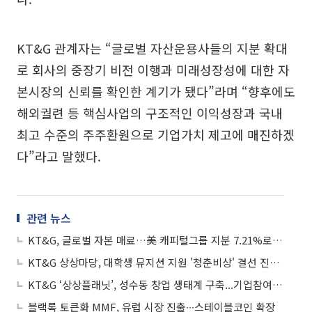
KT&G 관계자는 “글로벌 자산운용사들의 지분 확대
로 회사의 중장기 비전 이행과 미래성장성에 대한 자
본시장의 신뢰를 확인한 계기가 됐다”라며 “향후에도
해외궐련 등 핵심사업의 구조적인 이익성장과 국내
최고 수준의 주주환원으로 기업가치 제고에 매진하겠
다”라고 말했다.
관련 뉴스
KT&G, 글로벌 자본 매료…美 캐피털그룹 지분 7.21%로 ‘수직 상승’
KT&G 상상마당, 대학생 뮤지션 지원 '청춘비상' 결선 진출 5팀 선정
KT&G ‘상상플래닛’, 성수동 창업 생태계 구축...기업참여형 도시재생 모델 ‘성공적’
블랙록 토큰화 MMF, 유럽 시장 진출∙∙∙스테이블코인 확장