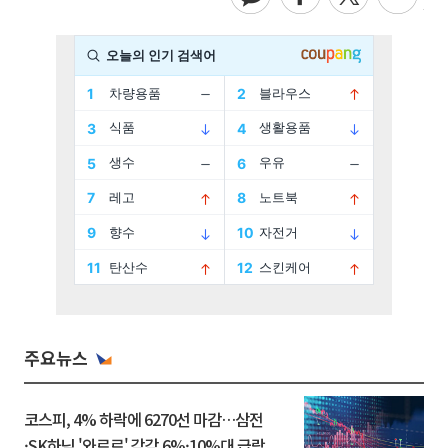
주요뉴스
코스피, 4% 하락에 6270선 마감…삼전
·SK하닉 '와르르' 각각 6%·10%대 급락