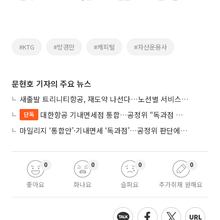
#KTG
#방경만
#캐피털
#자산운용사
문현호 기자의 주요 뉴스
새출발 트리니티항공, 재도약 나선다…노선별 서비스 차별화
대한항공 기내면세점 통합…공정위 “독과점 여부 따진다”
단독
마일리지 ‘통합안’·기내면세 ‘독과점’…공정위 판단에 쏠린 눈
0
0
0
0
좋아요
화나요
슬퍼요
추가취재 원해요