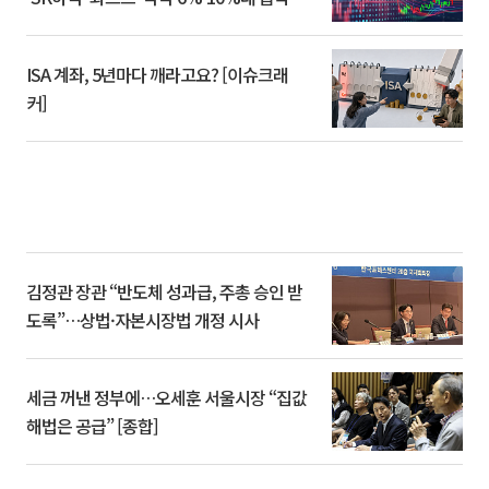
ISA 계좌, 5년마다 깨라고요? [이슈크래
커]
김정관 장관 “반도체 성과급, 주총 승인 받
도록”…상법·자본시장법 개정 시사
세금 꺼낸 정부에…오세훈 서울시장 “집값
해법은 공급” [종합]