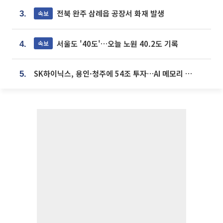
전북 완주 삼례읍 공장서 화재 발생
속보
3.
서울도 '40도'…오늘 노원 40.2도 기록
속보
4.
SK하이닉스, 용인·청주에 54조 투자…AI 메모리 생산기지 키운다
5.