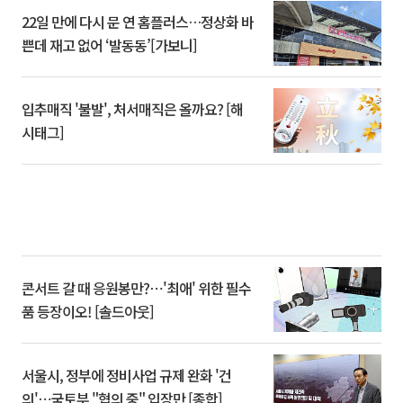
22일 만에 다시 문 연 홈플러스…정상화 바
쁜데 재고 없어 ‘발동동’[가보니]
입추매직 '불발', 처서매직은 올까요? [해
시태그]
콘서트 갈 때 응원봉만?⋯'최애' 위한 필수
품 등장이오! [솔드아웃]
서울시, 정부에 정비사업 규제 완화 '건
의'⋯국토부 "협의 중" 입장만 [종합]