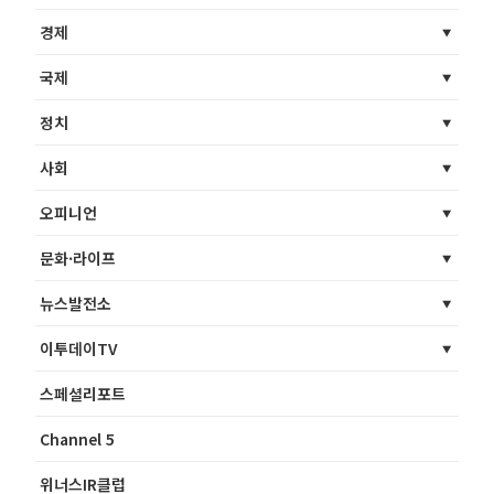
경제
국제
정치
사회
오피니언
문화·라이프
뉴스발전소
이투데이TV
스페셜리포트
Channel 5
위너스IR클럽