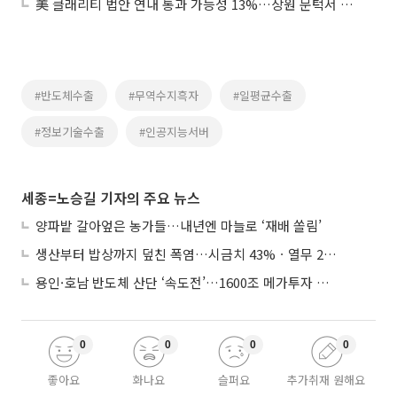
美 클래리티 법안 연내 통과 가능성 13%…상원 문턱서 제동
#반도체수출
#무역수지흑자
#일평균수출
#정보기술수출
#인공지능서버
세종=노승길 기자의 주요 뉴스
양파밭 갈아엎은 농가들…내년엔 마늘로 ‘재배 쏠림’
생산부터 밥상까지 덮친 폭염…시금치 43%ㆍ열무 28% 급등
용인·호남 반도체 산단 ‘속도전’…1600조 메가투자 이행 총력
0
0
0
0
좋아요
화나요
슬퍼요
추가취재 원해요