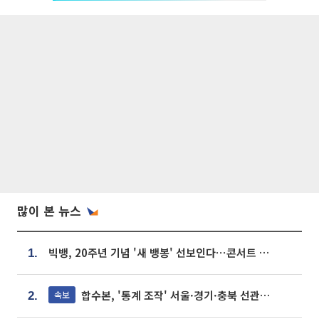
많이 본 뉴스
빅뱅, 20주년 기념 '새 뱅봉' 선보인다⋯콘서트 앞두고 팝업 개최
1.
합수본, '통계 조작' 서울·경기·충북 선관위 등 추가 압수수색
속보
2.