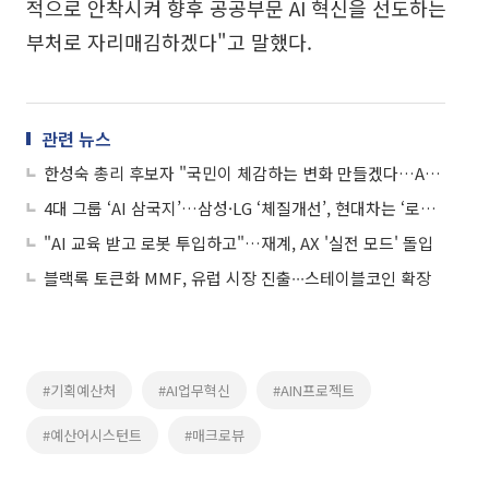
적으로 안착시켜 향후 공공부문 AI 혁신을 선도하는
부처로 자리매김하겠다"고 말했다.
관련 뉴스
한성숙 총리 후보자 "국민이 체감하는 변화 만들겠다…AI 대전환 집중"
4대 그룹 ‘AI 삼국지’…삼성·LG ‘체질개선’, 현대차는 ‘로봇’, SK는 ‘조직파괴’
"AI 교육 받고 로봇 투입하고"…재계, AX '실전 모드' 돌입
블랙록 토큰화 MMF, 유럽 시장 진출∙∙∙스테이블코인 확장
#기획예산처
#AI업무혁신
#AIN프로젝트
#예산어시스턴트
#매크로뷰