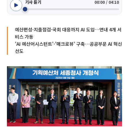
기사 듣기
00:00 / 04:10
예산편성·지출점검·국회 대응까지 AI 도입…연내 4개 서
비스 가동
'AI 예산어시스턴트'·'매크로뷰' 구축…공공부문 AI 혁신
선도