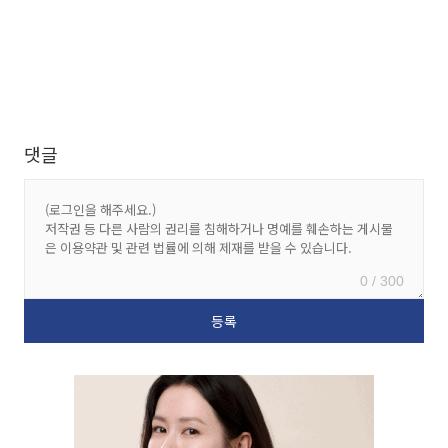
댓글
0 / 300