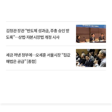
김정관 장관 “반도체 성과급, 주총 승인 받
도록”…상법·자본시장법 개정 시사
세금 꺼낸 정부에…오세훈 서울시장 “집값
해법은 공급” [종합]