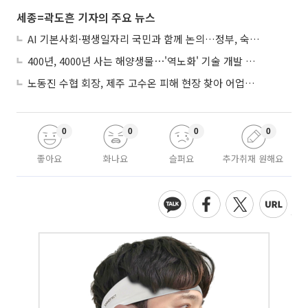
세종=곽도흔 기자의 주요 뉴스
AI 기본사회·평생일자리 국민과 함께 논의…정부, 숙의공론화 착수
400년, 4000년 사는 해양생물⋯'역노화' 기술 개발 추진
노동진 수협 회장, 제주 고수온 피해 현장 찾아 어업인 지원 점검
0
0
0
0
좋아요
화나요
슬퍼요
추가취재 원해요