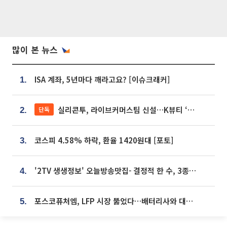
많이 본 뉴스
ISA 계좌, 5년마다 깨라고요? [이슈크래커]
1.
실리콘투, 라이브커머스팀 신설…K뷰티 ‘글로벌 판매망’ 확대[K뷰티 라방戰]
단독
2.
코스피 4.58% 하락, 환율 1420원대 [포토]
3.
'2TV 생생정보' 오늘방송맛집- 결정적 한 수, 3종 메밀면! 메밀 소바 맛집 '의○○○○'
4.
포스코퓨처엠, LFP 시장 뚫었다…배터리사와 대규모 장기 공급 합의
5.