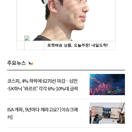
주요뉴스
코스피, 4% 하락에 6270선 마감…삼전
·SK하닉 '와르르' 각각 6%·10%대 급락
ISA 계좌, 5년마다 깨라고요? [이슈크래
커]