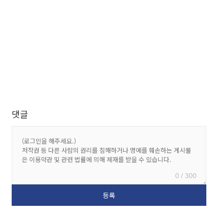
댓글
0 / 300