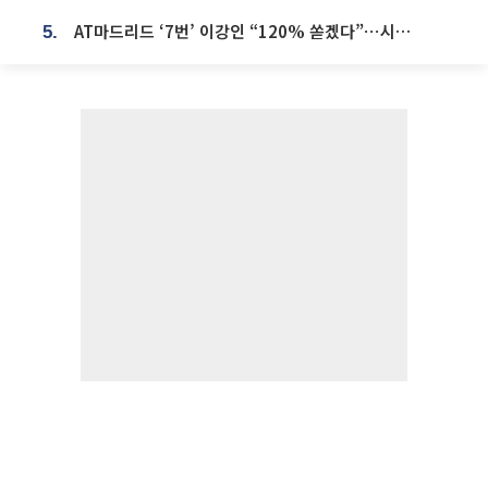
AT마드리드 ‘7번’ 이강인 “120% 쏟겠다”⋯시메오네 감독 “필요한 선수”
5.