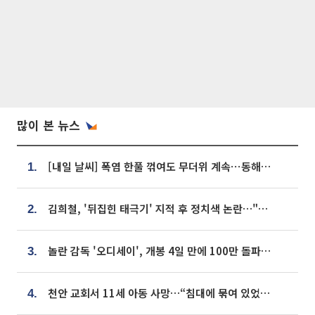
많이 본 뉴스
[내일 날씨] 폭염 한풀 꺾여도 무더위 계속⋯동해안 이틀 연속 비
1.
김희철, '뒤집힌 태극기' 지적 후 정치색 논란…"좌우 떠나 우리나라 국기"
2.
놀란 감독 '오디세이', 개봉 4일 만에 100만 돌파⋯'왕사남' 보다 빠르다
3.
천안 교회서 11세 아동 사망…“침대에 묶여 있었다” 진술 확보
4.