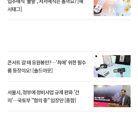
입추매직 '불발', 처서매직은 올까요? [해
시태그]
콘서트 갈 때 응원봉만?⋯'최애' 위한 필수
품 등장이오! [솔드아웃]
서울시, 정부에 정비사업 규제 완화 '건
의'⋯국토부 "협의 중" 입장만 [종합]