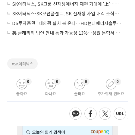
SK이터닉스, SK그룹 신재생에너지 재편 기대에 ‘上’⋯화신정공은 3연상
SK이터닉스·SK오션플랜트, SK 신재생 사업 매각 소식에 동반 강세
DS투자증권 “태양광 설치 붐 온다…HD현대에너지솔루션ㆍSK이터닉스 최선호주”
美 클래리티 법안 연내 통과 가능성 13%…상원 문턱서 제동
#SK이터닉스
0
0
0
0
좋아요
화나요
슬퍼요
추가취재 원해요