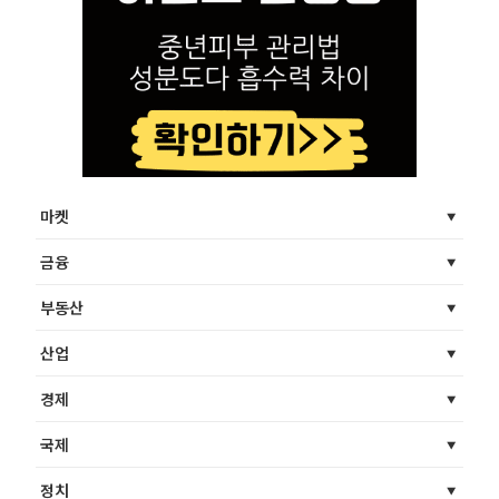
마켓
금융
부동산
산업
경제
국제
정치