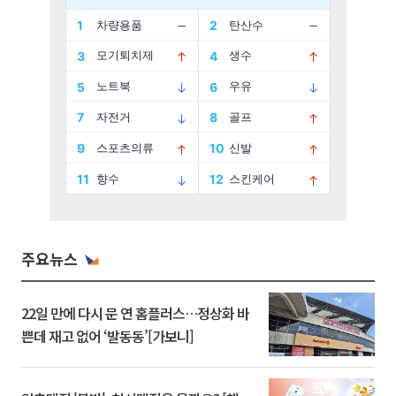
주요뉴스
22일 만에 다시 문 연 홈플러스…정상화 바
쁜데 재고 없어 ‘발동동’[가보니]