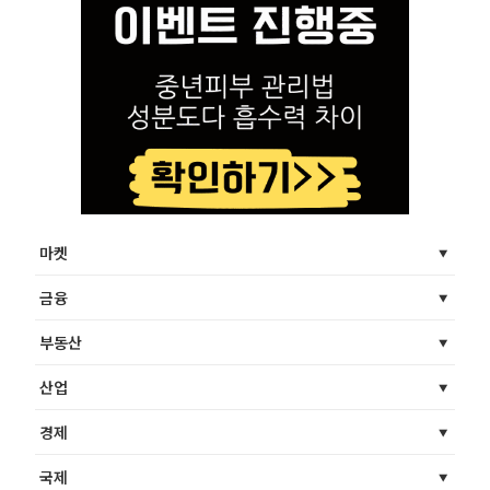
마켓
금융
부동산
산업
경제
국제