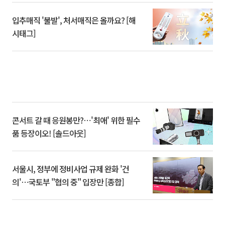
입추매직 '불발', 처서매직은 올까요? [해
시태그]
콘서트 갈 때 응원봉만?⋯'최애' 위한 필수
품 등장이오! [솔드아웃]
서울시, 정부에 정비사업 규제 완화 '건
의'⋯국토부 "협의 중" 입장만 [종합]