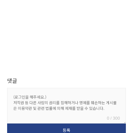
댓글
0 / 300