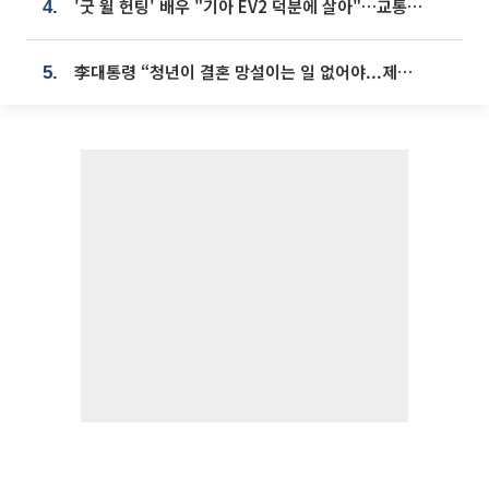
'굿 윌 헌팅' 배우 "기아 EV2 덕분에 살아"…교통사고 후 안전성 극찬
4.
李대통령 “청년이 결혼 망설이는 일 없어야...제도상 불이익 조사”
5.