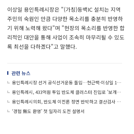
이상일 용인특례시장은 "(가칭)동백IC 설치는 지역
주민의 숙원인 만큼 다양한 목소리를 충분히 반영하
기 위해 노력해 왔다"며 "현장의 목소리를 반영한 합
리적인 대안을 통해 사업이 조속히 마무리될 수 있도
록 최선을 다하겠다"고 말했다.
관련 뉴스
용인특례시장 선거 공식선거운동 돌입…현근택·이상일 13일 열전
용인특례시, 433억원 투입 반도체 클러스터 진입로 '보개원삼로' 정식 개통
용인특례시의회, 반도체 이전론 정면 반박하고 결산검사 착수…의정활동 속도
‘경험 無도 환영’ 첫 일자리 도전 설명서