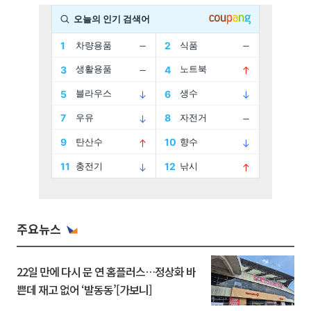
주요뉴스
22일 만에 다시 문 연 홈플러스…정상화 바
쁜데 재고 없어 ‘발동동’[가보니]