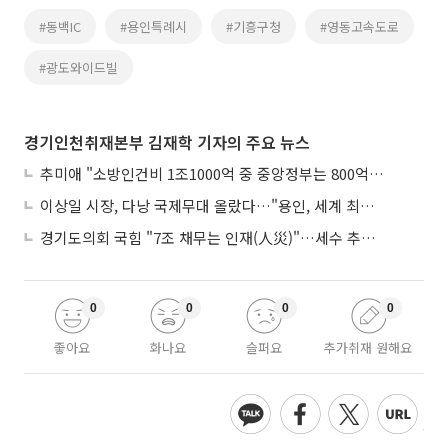
#동백IC
#용인특례시
#기흥구청
#영동고속도로
#광도와이드빌
경기인천취재본부 김재학 기자의 주요 뉴스
추미애 "소방인건비 1조1000억 중 중앙정부는 800억뿐"
이상일 시장, 다낭 국제무대 올랐다…"용인, 세계 최대 반도체 도시 된다"
경기도의회 국힘 "7조 채무는 인재(人災)"…세수 추계 조작 의혹 제기
0
0
0
0
좋아요
화나요
슬퍼요
추가취재 원해요