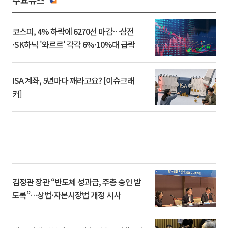
코스피, 4% 하락에 6270선 마감…삼전
·SK하닉 '와르르' 각각 6%·10%대 급락
ISA 계좌, 5년마다 깨라고요? [이슈크래
커]
김정관 장관 “반도체 성과급, 주총 승인 받
도록”…상법·자본시장법 개정 시사