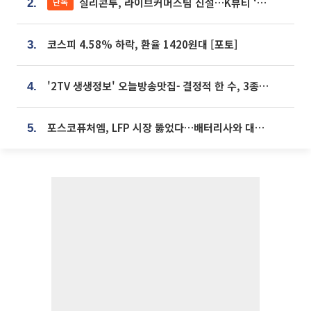
실리콘투, 라이브커머스팀 신설…K뷰티 ‘글로벌 판매망’ 확대[K뷰티 라방戰]
단독
2.
코스피 4.58% 하락, 환율 1420원대 [포토]
3.
'2TV 생생정보' 오늘방송맛집- 결정적 한 수, 3종 메밀면! 메밀 소바 맛집 '의○○○○'
4.
포스코퓨처엠, LFP 시장 뚫었다…배터리사와 대규모 장기 공급 합의
5.