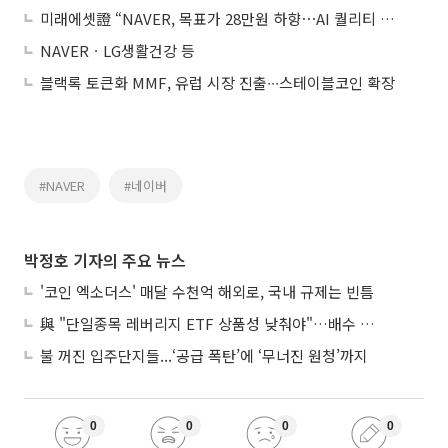
미래에셋證 “NAVER, 목표가 28만원 하향⋯AI 퀄리티 높여야”
NAVERㆍLG생활건강 등
블랙록 토큰화 MMF, 유럽 시장 진출∙∙∙스테이블코인 확장
#NAVER
#네이버
박정호 기자의 주요 뉴스
'코인 엑소더스' 매달 수천억 해외로, 국내 규제는 빈틈
與 "단일종목 레버리지 ETF 상품성 낮춰야"…배수 조정안도 거론
불 꺼진 입주단지들...‘공급 폭탄’에 ‘무너진 원청’까지
0
0
0
0