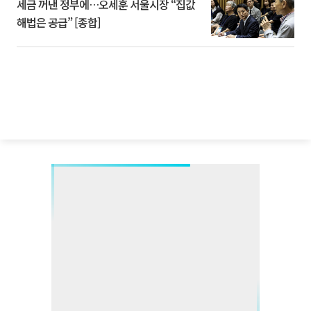
세금 꺼낸 정부에…오세훈 서울시장 “집값
해법은 공급” [종합]