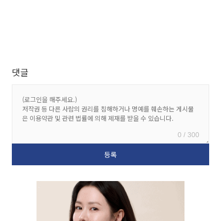
댓글
0 / 300