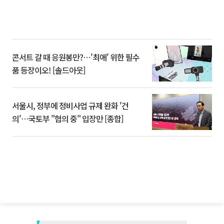
콘서트 갈 때 응원봉만?⋯'최애' 위한 필수
품 등장이오! [솔드아웃]
서울시, 정부에 정비사업 규제 완화 '건
의'⋯국토부 "협의 중" 입장만 [종합]