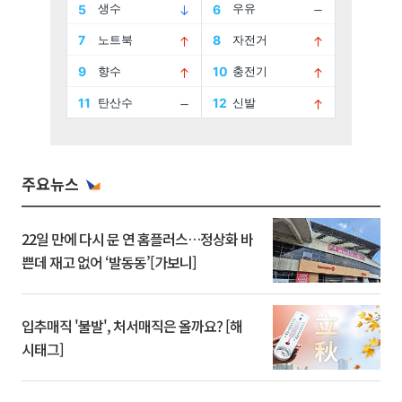
주요뉴스
22일 만에 다시 문 연 홈플러스…정상화 바
쁜데 재고 없어 ‘발동동’[가보니]
입추매직 '불발', 처서매직은 올까요? [해
시태그]