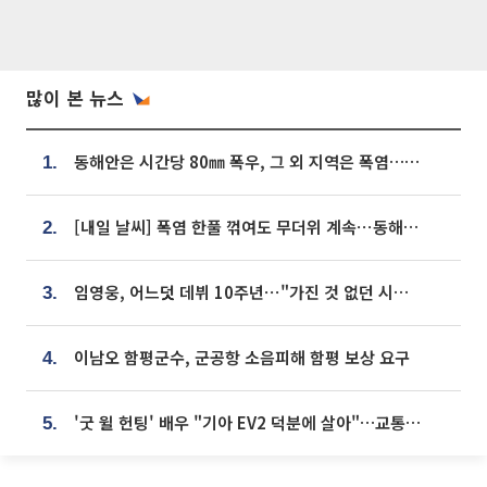
많이 본 뉴스
동해안은 시간당 80㎜ 폭우, 그 외 지역은 폭염…‘극과 극 날씨’
1.
[내일 날씨] 폭염 한풀 꺾여도 무더위 계속⋯동해안 이틀 연속 비
2.
임영웅, 어느덧 데뷔 10주년⋯"가진 것 없던 시절, 내 앞엔 20명의 팬뿐"
3.
이남오 함평군수, 군공항 소음피해 함평 보상 요구
4.
'굿 윌 헌팅' 배우 "기아 EV2 덕분에 살아"…교통사고 후 안전성 극찬
5.