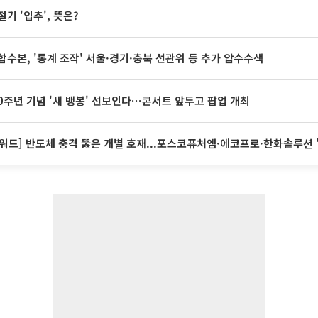
절기 '입추', 뜻은?
합수본, '통계 조작' 서울·경기·충북 선관위 등 추가 압수수색
20주년 기념 '새 뱅봉' 선보인다⋯콘서트 앞두고 팝업 개최
워드] 반도체 충격 뚫은 개별 호재...포스코퓨처엠·에코프로·한화솔루션 