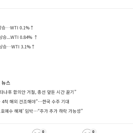
승…WTI 0.1%↑
승...WTI 0.84% ↑
상승…WTI 3.1%↑
 뉴스
타냐후 합의안 거절, 총선 앞둔 시간 끌기”
등 4척 해외 건조해야”⋯한국 수주 기대
보호예수 해제' 임박⋯“주가 추가 하락 가능성”
0
0