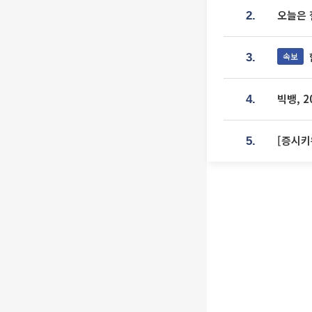
오늘은 
2.
속보
3.
빅뱅, 
4.
[증시키
5.