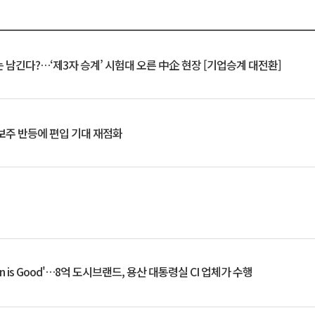
 남긴다?…‘제3자 승계’ 시험대 오른 中企 현장 [기업승계 대전환]
후보주 반등에 편입 기대 재점화
an is Good'…8억 도시브랜드, 용산 대통령실 CI 업체가 수행