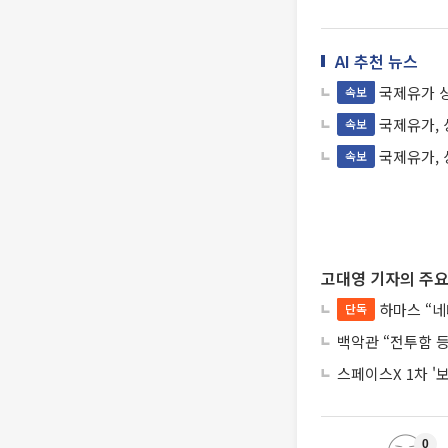
AI 추천 뉴스
국제유가 상
속보
국제유가, 상
속보
국제유가, 
속보
고대영 기자의 주요
하마스 “네
단독
백악관 “전투함 
스페이스X 1차 '
0