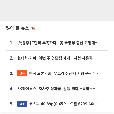
많이 본 뉴스
[특징주] “탄약 부족하다“ 美 국방부 증산 요청에⋯국내 방산주 급등세
1.
현대차·기아, 이번 주 임단협 재개…하청 사용자성 재심도 ‘변수’
2.
한국 드론기술, 우크라 전장서 시험 중…“스타트업 여러 곳 참여”
단독
3.
SK하이닉스 ‘자사주 성과급’ 갈등 격화…통합노조 출범 움직임
4.
코스피 40.89p(0.65%) 오른 6299.66(마감)
속보
5.