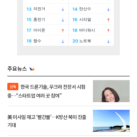
주요뉴스
한국 드론기술, 우크라 전장서 시험
단독
중…“스타트업 여러 곳 참여”
美 미사일 재고 ‘빨간불’…K방산 북미 진출
기대