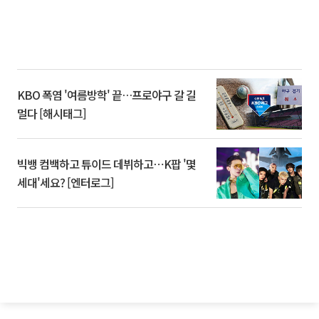
KBO 폭염 '여름방학' 끝…프로야구 갈 길
멀다 [해시태그]
빅뱅 컴백하고 튜이드 데뷔하고⋯K팝 '몇
세대'세요? [엔터로그]