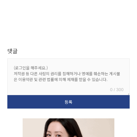
댓글
0 / 300