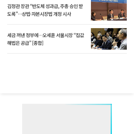
김정관 장관 “반도체 성과급, 주총 승인 받
도록”…상법·자본시장법 개정 시사
세금 꺼낸 정부에…오세훈 서울시장 “집값
해법은 공급” [종합]