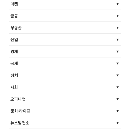
마켓
금융
부동산
산업
경제
국제
정치
사회
오피니언
문화·라이프
뉴스발전소