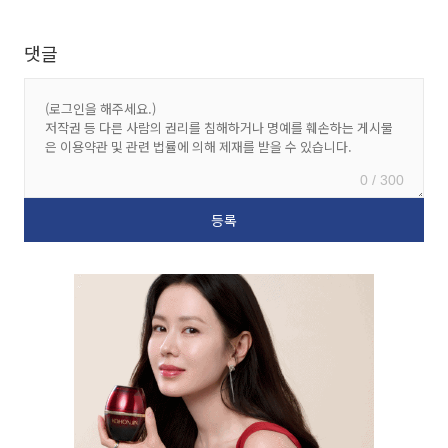
댓글
0 / 300