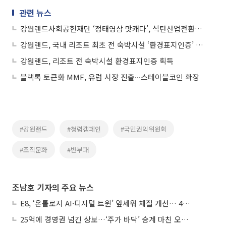
관련 뉴스
강원랜드사회공헌재단 ‘정태영삼 맛캐다’, 석탄산업전환지역에 음식 나눔 활동 전개
강원랜드, 국내 리조트 최초 전 숙박시설 ‘환경표지인증’ 획득
강원랜드, 리조트 전 숙박시설 환경표지인증 획득
블랙록 토큰화 MMF, 유럽 시장 진출∙∙∙스테이블코인 확장
#강원랜드
#청렴캠페인
#국민권익위원회
#조직문화
#반부패
조남호 기자의 주요 뉴스
E8, ‘온톨로지 AI·디지털 트윈’ 앞세워 체질 개선… 4분기 흑자전환 총력
25억에 경영권 넘긴 상보…‘주가 바닥’ 승계 마친 오너 2세, 주가 부양 나설까