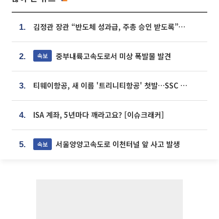
김정관 장관 “반도체 성과급, 주총 승인 받도록”…상법·자본시장법 개정 시사
1.
중부내륙고속도로서 미상 폭발물 발견
속보
2.
티웨이항공, 새 이름 '트리니티항공' 첫발…SSC 전략 본격화
3.
ISA 계좌, 5년마다 깨라고요? [이슈크래커]
4.
서울양양고속도로 이천터널 앞 사고 발생
속보
5.