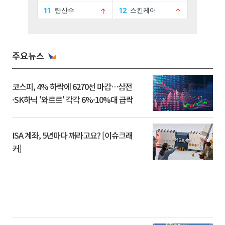
주요뉴스
코스피, 4% 하락에 6270선 마감…삼전
·SK하닉 '와르르' 각각 6%·10%대 급락
ISA 계좌, 5년마다 깨라고요? [이슈크래
커]