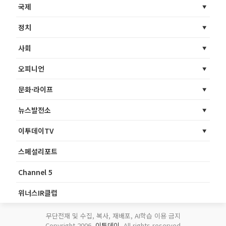
국제
정치
사회
오피니언
문화·라이프
뉴스발전소
이투데이TV
스페셜리포트
Channel 5
위너스IR클럽
무단전재 및 수집, 복사, 재배포, AI학습 이용 금지
Copyright 2006.
이투데이
. All rights reserved