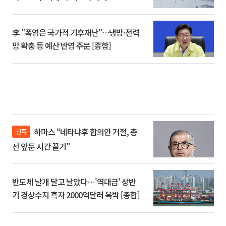
李 "폭염은 국가적 기후재난"…냉방·전력
망 확충 등 예산 반영 주문 [종합]
하마스 “네타냐후 합의안 거절, 총
단독
선 앞둔 시간 끌기”
반도체 날개 달고 날았다⋯'역대급' 상반
기 경상수지 흑자 2000억달러 육박 [종합]