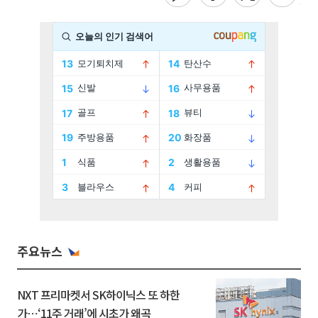
주요뉴스
NXT 프리마켓서 SK하이닉스 또 하한
가⋯‘11주 거래’에 시초가 왜곡