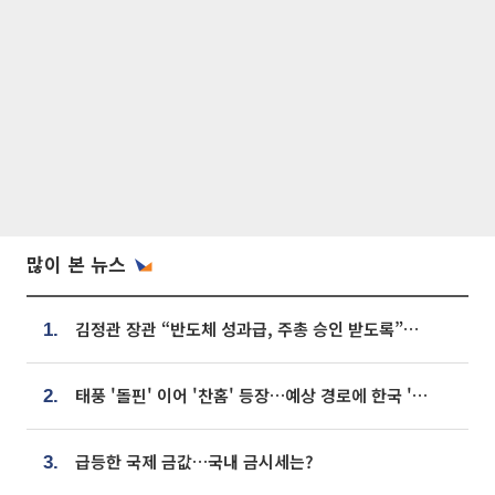
많이 본 뉴스
김정관 장관 “반도체 성과급, 주총 승인 받도록”…상법·자본시장법 개정 시사
1.
태풍 '돌핀' 이어 '찬홈' 등장…예상 경로에 한국 '한숨'
2.
급등한 국제 금값…국내 금시세는?
3.