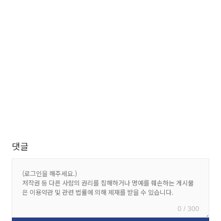
댓글
0 / 300