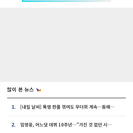
많이 본 뉴스
[내일 날씨] 폭염 한풀 꺾여도 무더위 계속⋯동해안 이틀 연속 비
1.
임영웅, 어느덧 데뷔 10주년⋯"가진 것 없던 시절, 내 앞엔 20명의 팬뿐"
2.