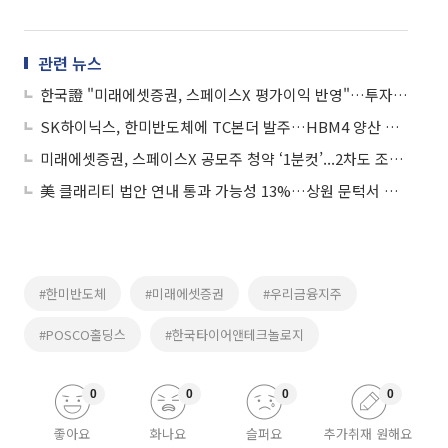
관련 뉴스
한국證 "미래에셋증권, 스페이스X 평가이익 반영"…투자의견은 중립
SK하이닉스, 한미반도체에 TC본더 발주…HBM4 양산 확대 속도
미래에셋증권, 스페이스X 공모주 청약 ‘1분컷’...2차도 조기 완판
美 클래리티 법안 연내 통과 가능성 13%…상원 문턱서 제동
#한미반도체
#미래에셋증권
#우리금융지주
#POSCO홀딩스
#한국타이어앤테크놀로지
0
0
0
0
좋아요
화나요
슬퍼요
추가취재 원해요