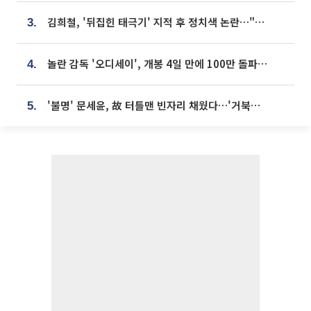
김희철, '뒤집힌 태극기' 지적 후 정치색 논란…"좌우 떠나 우리나라 국기"
3.
놀란 감독 '오디세이', 개봉 4일 만에 100만 돌파⋯'왕사남' 보다 빠르다
4.
'불명' 문세윤, 故 터틀맨 빈자리 채웠다…'거북이' 눈물의 최종 우승
5.