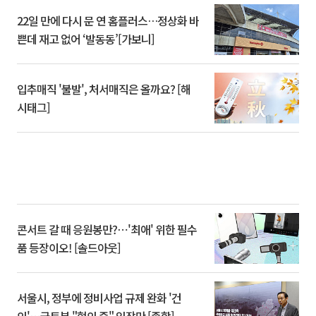
22일 만에 다시 문 연 홈플러스…정상화 바
쁜데 재고 없어 ‘발동동’[가보니]
입추매직 '불발', 처서매직은 올까요? [해
시태그]
콘서트 갈 때 응원봉만?⋯'최애' 위한 필수
품 등장이오! [솔드아웃]
서울시, 정부에 정비사업 규제 완화 '건
의'⋯국토부 "협의 중" 입장만 [종합]