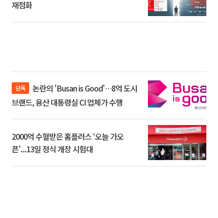
재점화
논란의 'Busan is Good'…8억 도시
단독
브랜드, 용산 대통령실 CI 업체가 수행
2000억 수혈받은 홈플러스 ‘오늘 가오
픈’...13일 정식 개장 시험대