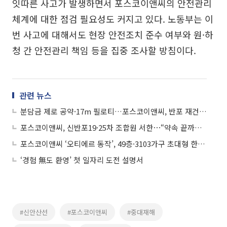
잇따른 사고가 발생하면서 포스코이앤씨의 안전관리
체계에 대한 점검 필요성도 커지고 있다. 노동부는 이
번 사고에 대해서도 현장 안전조치 준수 여부와 원·하
청 간 안전관리 책임 등을 집중 조사할 방침이다.
관련 뉴스
분담금 제로 공약·17m 필로티…포스코이앤씨, 반포 재건축에 올인
포스코이앤씨, 신반포19·25차 조합원 서한⋯“약속 끝까지 지킨다”
포스코이앤씨 ‘오티에르 동작’, 49층·3103가구 초대형 한강변 랜드마크 현실화
‘경험 無도 환영’ 첫 일자리 도전 설명서
#신안산선
#포스코이앤씨
#중대재해