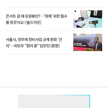
콘서트 갈 때 응원봉만?⋯'최애' 위한 필수
품 등장이오! [솔드아웃]
서울시, 정부에 정비사업 규제 완화 '건
의'⋯국토부 "협의 중" 입장만 [종합]