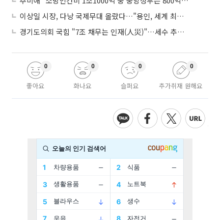
추미애 "소방인건비 1조1000억 중 중앙정부는 800억뿐"
이상일 시장, 다낭 국제무대 올랐다…"용인, 세계 최대 반도체 도시 된다"
경기도의회 국힘 "7조 채무는 인재(人災)"…세수 추계 조작 의혹 제기
0
0
0
0
좋아요
화나요
슬퍼요
추가취재 원해요