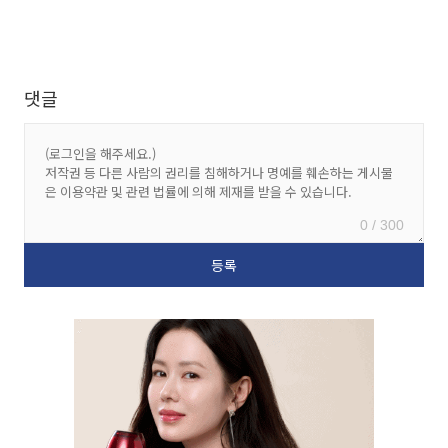
댓글
0 / 300