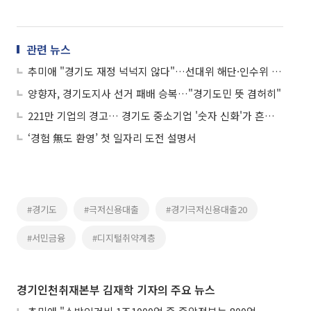
관련 뉴스
추미애 "경기도 재정 넉넉지 않다"…선대위 해단·인수위 10일 출범
양향자, 경기도지사 선거 패배 승복…"경기도민 뜻 겸허히"
221만 기업의 경고… 경기도 중소기업 '숫자 신화'가 흔들린다
‘경험 無도 환영’ 첫 일자리 도전 설명서
#경기도
#극저신용대출
#경기극저신용대출20
#서민금융
#디지털취약계층
경기인천취재본부 김재학 기자의 주요 뉴스