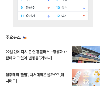
주요뉴스
22일 만에 다시 문 연 홈플러스…정상화 바
쁜데 재고 없어 ‘발동동’[가보니]
입추매직 '불발', 처서매직은 올까요? [해
시태그]