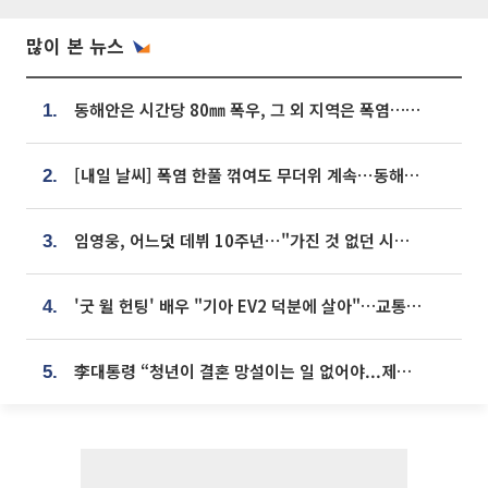
많이 본 뉴스
동해안은 시간당 80㎜ 폭우, 그 외 지역은 폭염…‘극과 극 날씨’
1.
[내일 날씨] 폭염 한풀 꺾여도 무더위 계속⋯동해안 이틀 연속 비
2.
임영웅, 어느덧 데뷔 10주년⋯"가진 것 없던 시절, 내 앞엔 20명의 팬뿐"
3.
'굿 윌 헌팅' 배우 "기아 EV2 덕분에 살아"…교통사고 후 안전성 극찬
4.
李대통령 “청년이 결혼 망설이는 일 없어야...제도상 불이익 조사”
5.