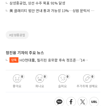
삼성중공업, 상선 수주 목표 91% 달성
美 클래리티 법안 연내 통과 가능성 13%…상원 문턱서 제동
#삼성중공업
정진용 기자의 주요 뉴스
HD현대重, 필리핀 호위함 후속 정조준…‘14척+α’ 싹쓸이 노린다
단독
0
0
0
0
좋아요
화나요
슬퍼요
추가취재 원해요