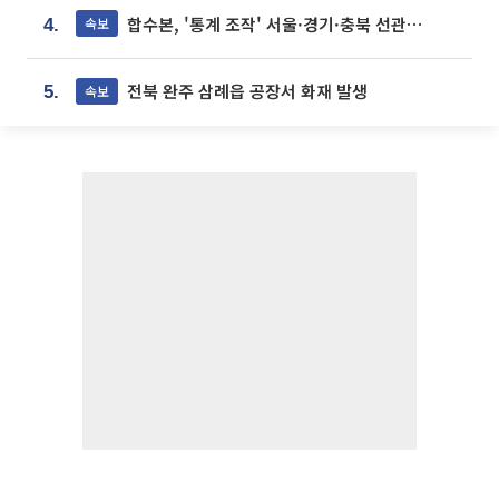
합수본, '통계 조작' 서울·경기·충북 선관위 등 추가 압수수색
속보
4.
전북 완주 삼례읍 공장서 화재 발생
속보
5.