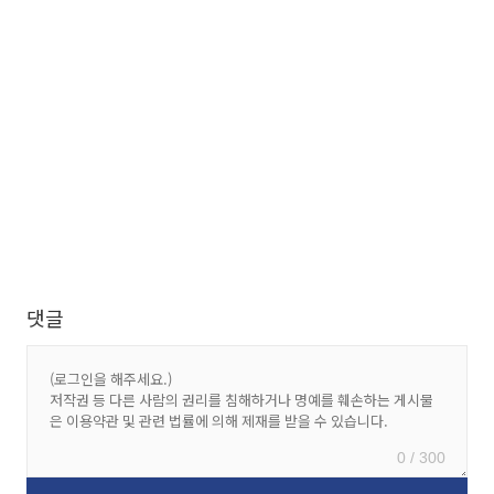
댓글
0 / 300