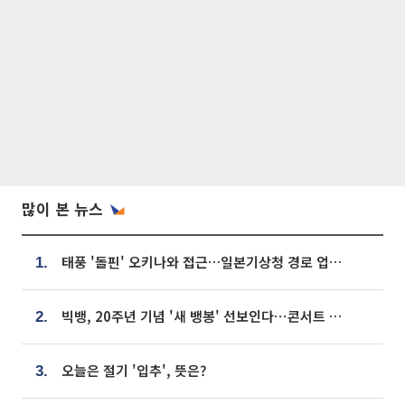
많이 본 뉴스
태풍 '돌핀' 오키나와 접근…일본기상청 경로 업데이트
1.
빅뱅, 20주년 기념 '새 뱅봉' 선보인다⋯콘서트 앞두고 팝업 개최
2.
오늘은 절기 '입추', 뜻은?
3.