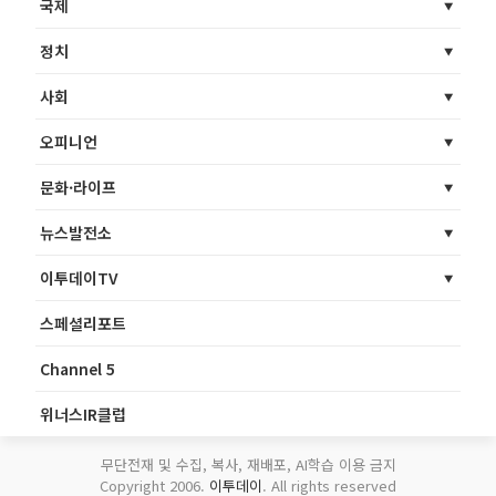
국제
정치
사회
오피니언
문화·라이프
뉴스발전소
이투데이TV
스페셜리포트
Channel 5
위너스IR클럽
무단전재 및 수집, 복사, 재배포, AI학습 이용 금지
Copyright 2006.
이투데이
. All rights reserved