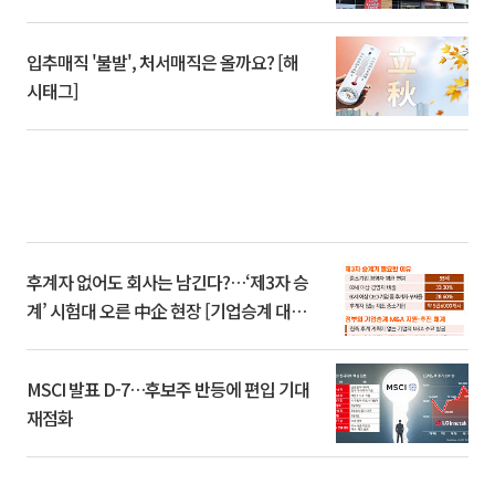
입추매직 '불발', 처서매직은 올까요? [해
시태그]
후계자 없어도 회사는 남긴다?…‘제3자 승
계’ 시험대 오른 中企 현장 [기업승계 대전
환]
MSCI 발표 D-7…후보주 반등에 편입 기대
재점화