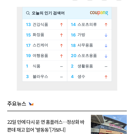
주요뉴스
22일 만에 다시 문 연 홈플러스…정상화 바
쁜데 재고 없어 ‘발동동’[가보니]