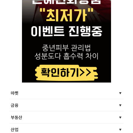
마켓
금융
부동산
산업