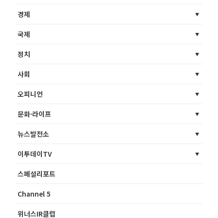
경제
국제
정치
사회
오피니언
문화·라이프
뉴스발전소
이투데이TV
스페셜리포트
Channel 5
위너스IR클럽