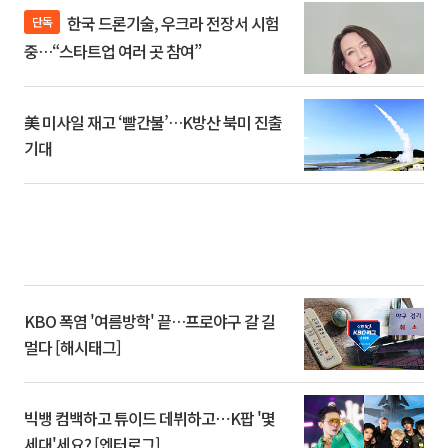
한국 드론기술, 우크라 전장서 시험
단독
중…“스타트업 여러 곳 참여”
美 미사일 재고 ‘빨간불’…K방산 북미 진출
기대
KBO 폭염 '여름방학' 끝…프로야구 갈 길
멀다 [해시태그]
빅뱅 컴백하고 튜이드 데뷔하고⋯K팝 '몇
세대'세요? [엔터로그]