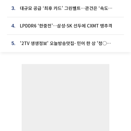
대규모 공급 ‘최후 카드’ 그린벨트⋯관건은 ‘속도’ [주택공급 승부수의 조건]
3.
LPDDR6 ‘한중전’…삼성·SK 선두에 CXMT 맹추격
4.
'2TV 생생정보' 오늘방송맛집- 민어 한 상 '청○○○' vs 전복 한 상 '명○'
5.