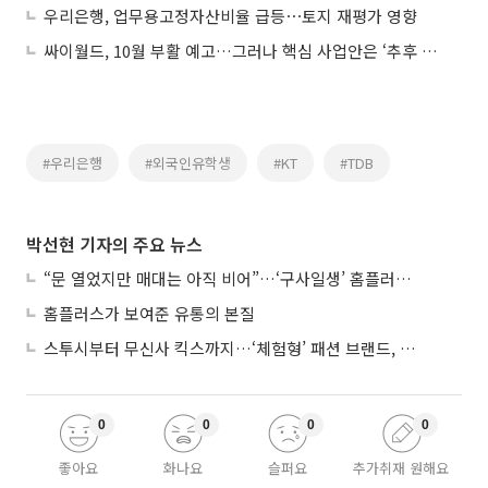
우리은행, 업무용고정자산비율 급등⋯토지 재평가 영향
싸이월드, 10월 부활 예고…그러나 핵심 사업안은 ‘추후 공개’
#우리은행
#외국인유학생
#KT
#TDB
박선현 기자의 주요 뉴스
“문 열었지만 매대는 아직 비어”…‘구사일생’ 홈플러스, 정상화 시험대
홈플러스가 보여준 유통의 본질
스투시부터 무신사 킥스까지…‘체험형’ 패션 브랜드, 잇단 제주행
0
0
0
0
좋아요
화나요
슬퍼요
추가취재 원해요