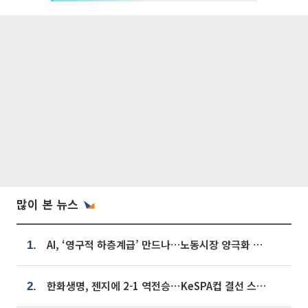
많이 본 뉴스
AI, ‘영구적 하층계급’ 만드나…노동시장 양극화 경고
1.
한화생명, 젠지에 2-1 역전승⋯KeSPA컵 결선 스테이지 2 직행
2.