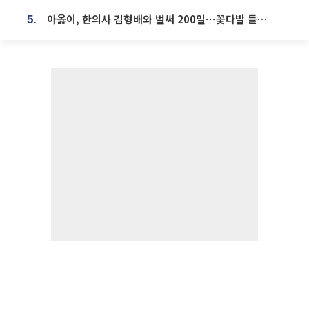
아옳이, 한의사 김형배와 벌써 200일⋯꽃다발 들고 "프러포즈 아냐"
5.