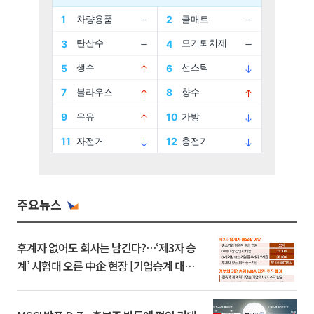
주요뉴스
후계자 없어도 회사는 남긴다?…‘제3자 승
계’ 시험대 오른 中企 현장 [기업승계 대전
환]