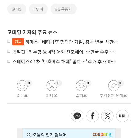
#마켓
#무버
#뉴욕증시
고대영 기자의 주요 뉴스
하마스 “네타냐후 합의안 거절, 총선 앞둔 시간 끌기”
단독
백악관 “전투함 등 4척 해외 건조해야”⋯한국 수주 기대
스페이스X 1차 '보호예수 해제' 임박⋯“주가 추가 하락 가능성”
0
0
0
0
좋아요
화나요
슬퍼요
추가취재 원해요