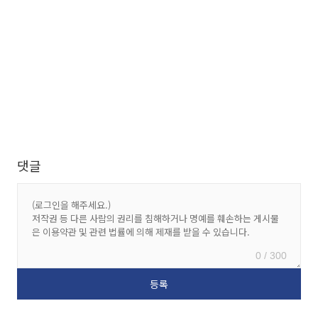
댓글
0 / 300