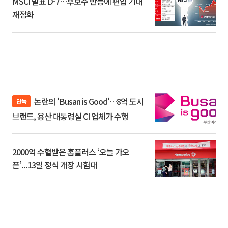
MSCI 발표 D-7…후보주 반등에 편입 기대
재점화
논란의 'Busan is Good'…8억 도시
단독
브랜드, 용산 대통령실 CI 업체가 수행
2000억 수혈받은 홈플러스 ‘오늘 가오
픈’...13일 정식 개장 시험대