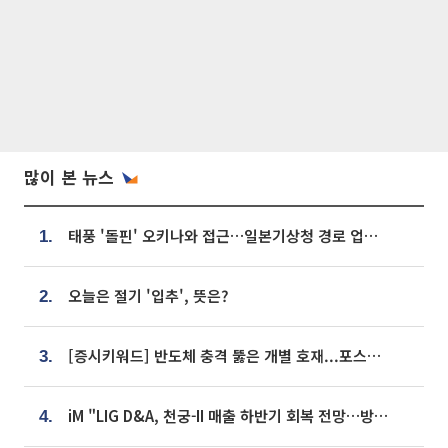
많이 본 뉴스
태풍 '돌핀' 오키나와 접근…일본기상청 경로 업데이트
1.
오늘은 절기 '입추', 뜻은?
2.
[증시키워드] 반도체 충격 뚫은 개별 호재...포스코퓨처엠·에코프로·한화솔루션 '눈길'
3.
iM "LIG D&A, 천궁-II 매출 하반기 회복 전망…방산 톱픽 유지"
4.