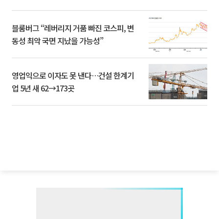
블룸버그 “레버리지 거품 빠진 코스피, 변
동성 최악 국면 지났을 가능성”
영업익으로 이자도 못 낸다…건설 한계기
업 5년 새 62→173곳