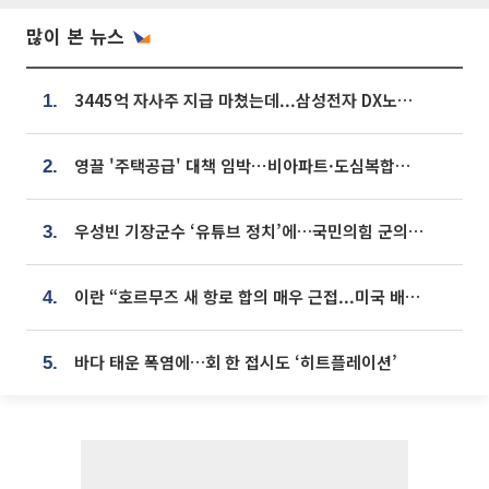
많이 본 뉴스
3445억 자사주 지급 마쳤는데...삼성전자 DX노조, 뒤늦은 '떼쓰기 집회'
1.
영끌 '주택공급' 대책 임박⋯비아파트·도심복합까지 총동원
2.
우성빈 기장군수 ‘유튜브 정치’에…국민의힘 군의원들 집단 반발
3.
이란 “호르무즈 새 항로 합의 매우 근접...미국 배상 먼저”
4.
바다 태운 폭염에…회 한 접시도 ‘히트플레이션’
5.