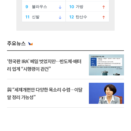
주요뉴스
‘한국판 IRA’ 베일 벗었지만…반도체·배터
리 업계 “시행령이 관건”
與 “세제개편안 다양한 목소리 수렴…이달
말 정리 가능성”