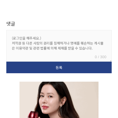
댓글
0 / 300