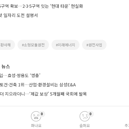
구역 확보…2·3·5구역 잇는 ‘현대 타운’ 현실화
 첫 일자리 도전 설명서
전환사채
#소형모듈원전
#미래에너지
#원전사업
 뉴스
입…효성·쌍용도 ‘껑충’
·토건·건축 1위…산업·환경설비는 삼성E&A
 더 지으라더니…‘제값 보상’ 5개월째 국회에 발목
0
0
화나요
슬퍼요
추