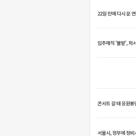
22일 만에 다시 문 
입추매직 '불발', 처
콘서트 갈 때 응원봉만
서울시, 정부에 정비사