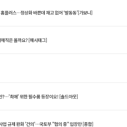
연 홈플러스…정상화 바쁜데 재고 없어 ‘발동동’[가보니]
서매직은 올까요? [해시태그]
?⋯'최애' 위한 필수품 등장이오! [솔드아웃]
업 규제 완화 '건의'⋯국토부 "협의 중" 입장만 [종합]