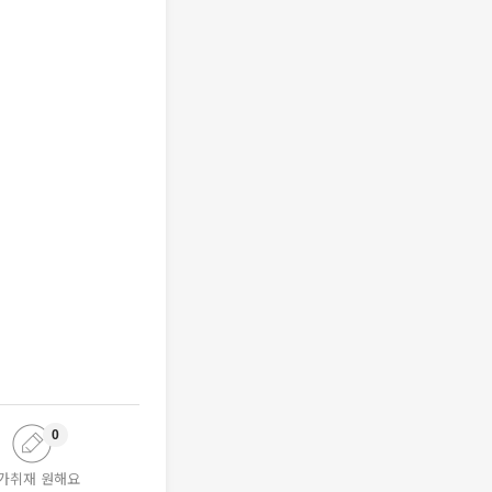
0
가취재 원해요