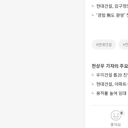
현대건설, 압구정5
‘경험 無도 환영’
#현대건설
#
천상우 기자의 주요
우미건설 톱20 진
현대건설, 아파트
용적률 높여 임대
0
좋아요