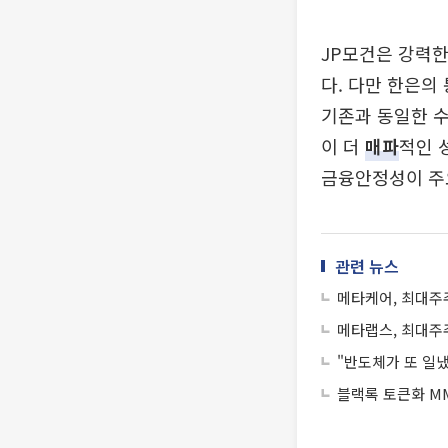
JP모건은 강력한
다. 다만 한은의
기존과 동일한 수
이 더
매파
적인 
금융안정성이 주
관련 뉴스
메타케어, 최대주
메타랩스, 최대주
"반도체가 또 일냈다
블랙록 토큰화 MM