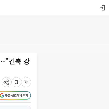
향⋯"긴축 강
구글 선호매체 추가