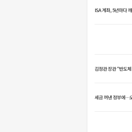
ISA 계좌, 5년마다
김정관 장관 “반도체
세금 꺼낸 정부에…오