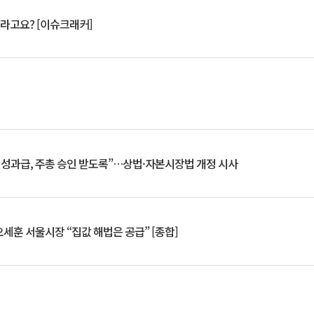
 깨라고요? [이슈크래커]
 성과급, 주총 승인 받도록”…상법·자본시장법 개정 시사
세훈 서울시장 “집값 해법은 공급” [종합]