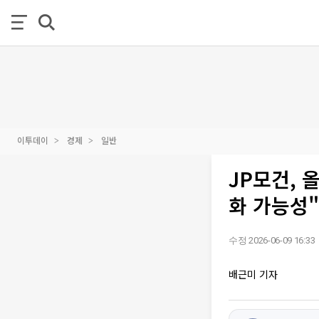
이투데이
경제
일반
JP모건, 
화 가능성"
수정 2026-06-09 16:33
배근미 기자