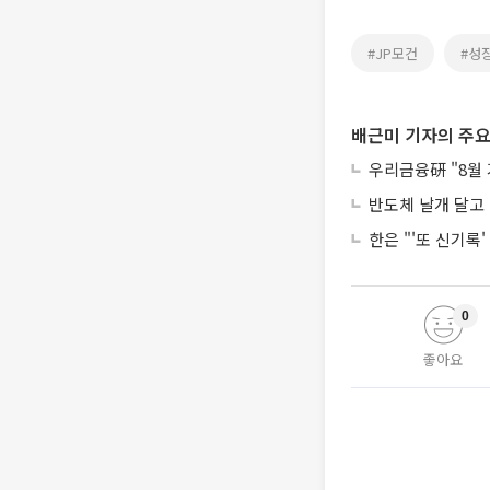
#JP모건
#성
배근미 기자의 주요
우리금융硏 "8월 
반도체 날개 달고 
한은 "'또 신기록
0
좋아요