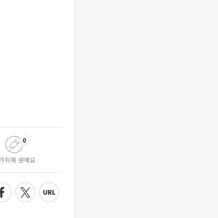
0
가취재 원해요