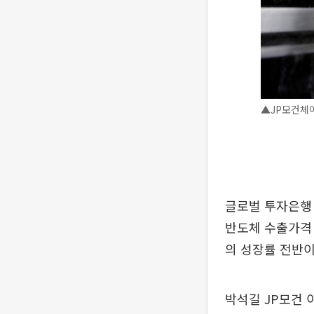
▲JP모건체이
글로벌 투자은행 
반도체 수출가격
의 성장률 전반이
박석길 JP모건