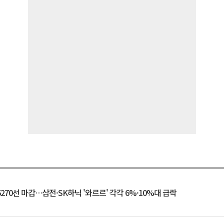
6270선 마감…삼전·SK하닉 '와르르' 각각 6%·10%대 급락