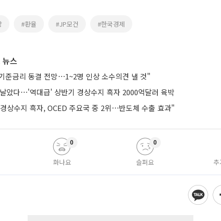
장
#환율
#JP모건
#한국경제
 뉴스
기준금리 동결 전망⋯1~2명 인상 소수의견 낼 것"
날았다⋯'역대급' 상반기 경상수지 흑자 2000억달러 육박
' 경상수지 흑자, OCED 주요국 중 2위⋯반도체 수출 효과"
0
0
화나요
슬퍼요
추