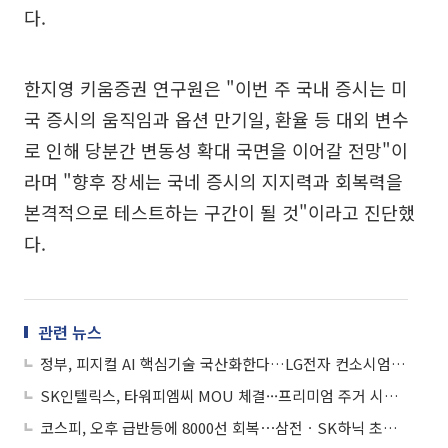
다.
한지영 키움증권 연구원은 "이번 주 국내 증시는 미
국 증시의 움직임과 옵션 만기일, 환율 등 대외 변수
로 인해 당분간 변동성 확대 국면을 이어갈 전망"이
라며 "향후 장세는 국네 증시의 지지력과 회복력을
본격적으로 테스트하는 구간이 될 것"이라고 진단했
다.
관련 뉴스
정부, 피지컬 AI 핵심기술 국산화한다…LG전자 컨소시엄에 340억 투입
SK인텔릭스, 타워피엠씨 MOU 체결···프리미엄 주거 시장 공략
코스피, 오후 급반등에 8000선 회복⋯삼전ㆍSK하닉 초강세