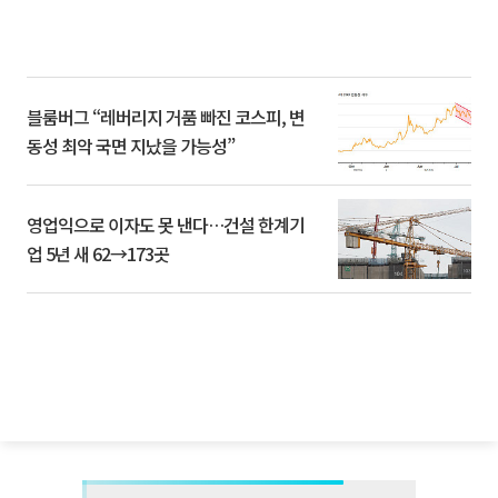
블룸버그 “레버리지 거품 빠진 코스피, 변
동성 최악 국면 지났을 가능성”
영업익으로 이자도 못 낸다…건설 한계기
업 5년 새 62→173곳