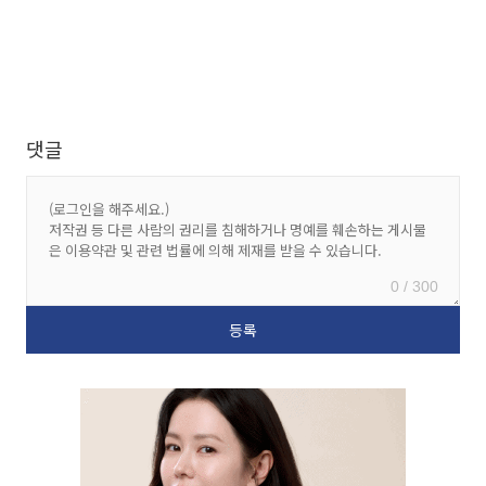
댓글
0 / 300