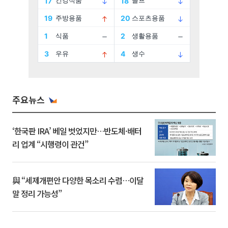
주요뉴스
‘한국판 IRA’ 베일 벗었지만…반도체·배터
리 업계 “시행령이 관건”
與 “세제개편안 다양한 목소리 수렴…이달
말 정리 가능성”