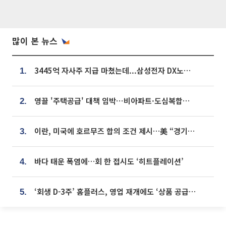
많이 본 뉴스
3445억 자사주 지급 마쳤는데...삼성전자 DX노조, 뒤늦은 '떼쓰기 집회'
1.
영끌 '주택공급' 대책 임박⋯비아파트·도심복합까지 총동원
2.
이란, 미국에 호르무즈 합의 조건 제시…美 “경기 아직 안 끝나” [종합]
3.
바다 태운 폭염에…회 한 접시도 ‘히트플레이션’
4.
‘회생 D-3주’ 홈플러스, 영업 재개에도 ‘상품 공급망’ 복구가 생존 관건
5.