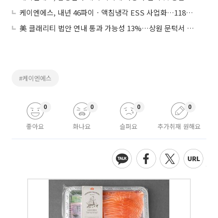
케이엔에스, 내년 46파이ㆍ액침냉각 ESS 사업화…118조 시장 공략
美 클래리티 법안 연내 통과 가능성 13%…상원 문턱서 제동
#케이엔에스
0
0
0
0
좋아요
화나요
슬퍼요
추가취재 원해요