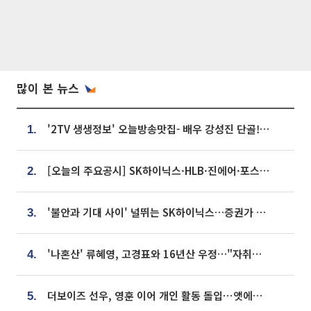
많이 본 뉴스
'2TV 생생정보' 오늘방송맛집- 배우 강성진 단골! 쌀국수ㆍ푸팟퐁 커리 맛집 '블○○○'
1.
[오늘의 주요공시] SK하이닉스·HLB·진에어·포스코홀딩스·네이버·대우건설 등
2.
'불안과 기대 사이' 널뛰는 SK하이닉스…증권가 "HBM4·LTA 기반 펀터멘털 견고"
3.
'나혼산' 류혜영, 고경표와 16년산 우정…"자취방서 부모님과 마주쳐"
4.
더보이즈 선우, 영훈 이어 개인 활동 돌입⋯앳에어리어와 전속계약
5.