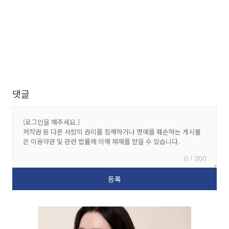
댓글
0 / 300