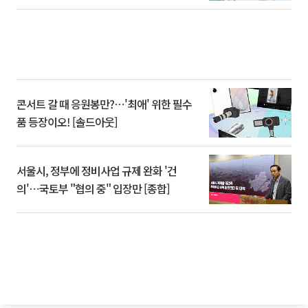
콘서트 갈 때 응원봉만?⋯'최애' 위한 필수
품 등장이오! [솔드아웃]
서울시, 정부에 정비사업 규제 완화 '건
의'⋯국토부 "협의 중" 입장만 [종합]