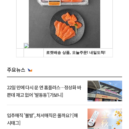
주요뉴스
22일 만에 다시 문 연 홈플러스…정상화 바
쁜데 재고 없어 ‘발동동’[가보니]
입추매직 '불발', 처서매직은 올까요? [해
시태그]