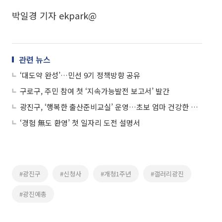
박일경 기자 ekpark@
관련 뉴스
‘대도약 완성’…민선 9기 정책방향 공유
구로구, 주민 참여 첫 ‘지속가능발전 보고서’ 발간
광진구, ‘행복한 출산준비교실’ 운영…초보 엄마 건강한 출산 돕는다
‘경험 無도 환영’ 첫 일자리 도전 설명서
#광진구
#신청사
#개청1주년
#갤러리광진
#광진예총