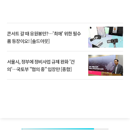
콘서트 갈 때 응원봉만?⋯'최애' 위한 필수
품 등장이오! [솔드아웃]
서울시, 정부에 정비사업 규제 완화 '건
의'⋯국토부 "협의 중" 입장만 [종합]