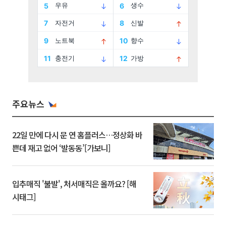
주요뉴스
22일 만에 다시 문 연 홈플러스…정상화 바
쁜데 재고 없어 ‘발동동’[가보니]
입추매직 '불발', 처서매직은 올까요? [해
시태그]