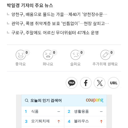
박일경 기자의 주요 뉴스
양천구, 배움으로 물드는 가을…제40기 ‘양천장수문화대학’ 수강생 모집
관악구, 폭염 취약계층 보호 ‘빈틈없이’…현장 살피고 지원 넓힌다
구로구, 주말에도 어르신 무더위쉼터 47개소 운영
0
0
0
0
좋아요
화나요
슬퍼요
추가취재 원해요