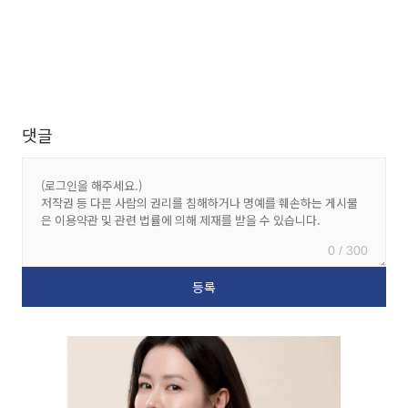
댓글
0 / 300