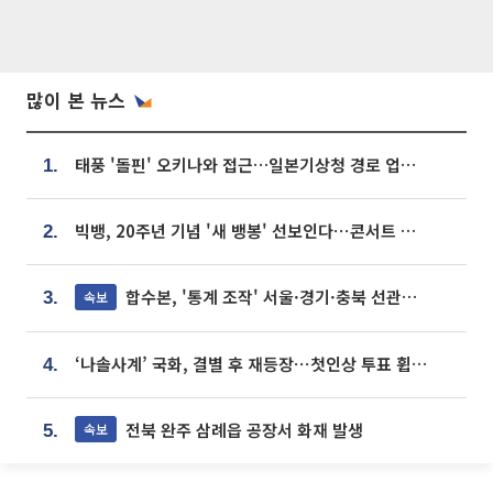
많이 본 뉴스
태풍 '돌핀' 오키나와 접근…일본기상청 경로 업데이트
1.
빅뱅, 20주년 기념 '새 뱅봉' 선보인다⋯콘서트 앞두고 팝업 개최
2.
합수본, '통계 조작' 서울·경기·충북 선관위 등 추가 압수수색
속보
3.
‘나솔사계’ 국화, 결별 후 재등장⋯첫인상 투표 휩쓸고 ‘인기녀’ 등극
4.
전북 완주 삼례읍 공장서 화재 발생
속보
5.